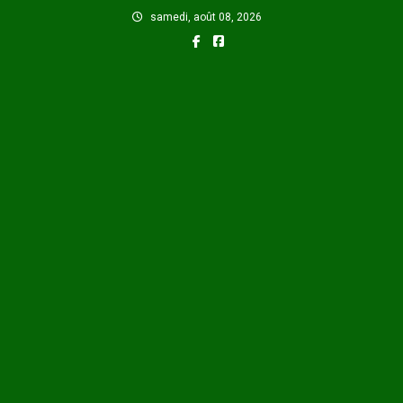
Skip
samedi, août 08, 2026
to
content