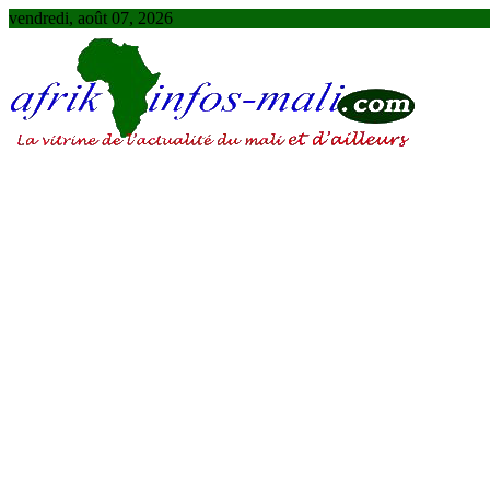
Skip
vendredi, août 07, 2026
to
content
AFRIKINFOS MALI
La vitrine de l'actualité du Mali et d'ailleurs