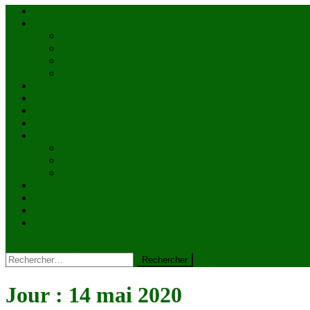
Accueil
Actualités
à la une
Au Mali
En afrique
Internationnal
Brèves
économie
Politique
Santé
Société
éducation
Culture
Faits divers
Sports
VIDÉOS
Kiosque à journaux
CONTACT
site mode button
Rechercher :
Jour :
14 mai 2020