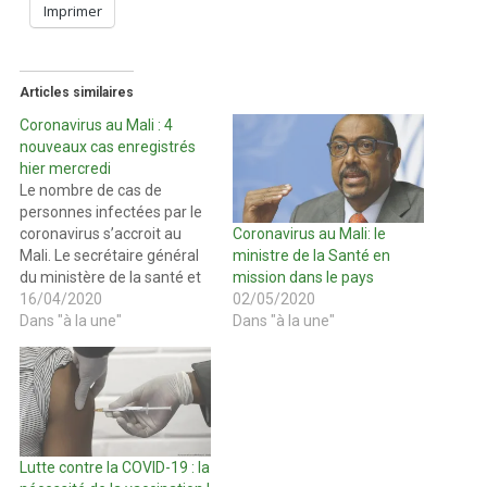
Imprimer
Articles similaires
Coronavirus au Mali : 4
nouveaux cas enregistrés
hier mercredi
Le nombre de cas de
personnes infectées par le
coronavirus s’accroit au
Coronavirus au Mali: le
Mali. Le secrétaire général
ministre de la Santé en
du ministère de la santé et
mission dans le pays
des affaires sociales Dr
16/04/2020
02/05/2020
Mama Coumaré, dans son
Dans "à la une"
Dans "à la une"
communiqué du mercredi
15 Avril 2020, a informé
que 4 nouveaux cas ont été
enregistrés par les services
sanitaires portant…
Lutte contre la COVID-19 : la