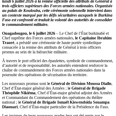
lundi 6 juillet 2026 à la remise officielle des attributs de Général à
trois officiers supérieurs des Forces armées nationales. Organisée
au palais de Koulouba, cette cérémonie solennelle intervient dans
un contexte marqué par les défis sécuritaires auxquels le Burkina
Faso est confronté et traduit la volonté des autorités de consolider
le commandement militaire.
Ouagadougou, le 6 juillet 2026
– Le Chef de l’État burkinabè et
Chef suprême des Forces armées nationales,
le Capitaine Ibrahim
Traoré
, a présidé une cérémonie de haute portée symbolique
consacrée à la remise des attributs de Général à trois officiers
promus au sein de la hiérarchie militaire.
À travers le port officiel des épaulettes, symbole de commandement,
d’autorité et de responsabilité, les autorités entendent renforcer la
chaîne de commandement des Forces armées nationales dans la
poursuite des opérations de sécurisation du territoire.
Les nouveaux promus sont l
e Général de Division Moussa Diallo
,
Chef d’État-major général des Armées ; l
e Général de Brigade
Théophile Nikiéma
, Chef d’État-major général adjoint des Armées
et Commandant du Commandement des opérations du théâtre
national ; l
e Général de Brigade Ismaël Kiswendsida Souampa
Diaouari
, Chef d’État-major particulier de la Présidence du Faso.
Les insignes de leurs nouveaux grades leur ont été remis par le