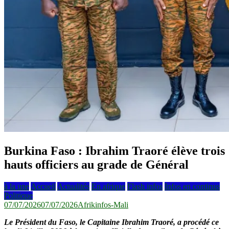
Burkina Faso : Ibrahim Traoré élève trois
hauts officiers au grade de Général
à la une
Accueil
Actualités
En afrique
Flash infos
Infos en continus
Politique
07/07/2026
07/07/2026
Afrikinfos-Mali
Le Président du Faso, le Capitaine Ibrahim Traoré, a procédé ce