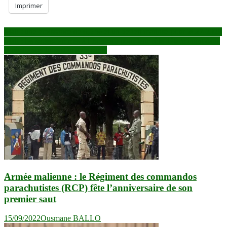
Imprimer
Navigation
Mali : une croissance de 6,5 % et un déficit maîtrisé pour 2027-2029
Mali : les sages-femmes à l’honneur pour leur rôle déterminant dans
de
la résilience du système de santé
l’article
Armée malienne : le Régiment des commandos
parachutistes (RCP) fête l’anniversaire de son
premier saut
15/09/2022
Ousmane BALLO