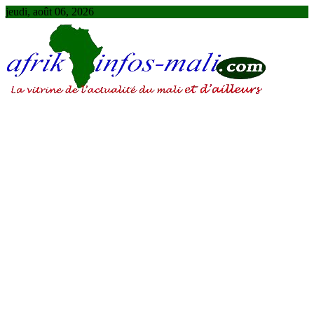
Skip
jeudi, août 06, 2026
to
content
AFRIKINFOS MALI
La vitrine de l'actualité du Mali et d'ailleurs