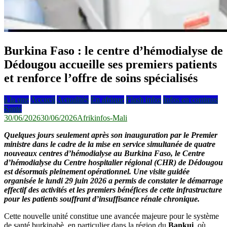
Burkina Faso : le centre d’hémodialyse de
Dédougou accueille ses premiers patients
et renforce l’offre de soins spécialisés
à la une
Accueil
Actualités
En afrique
Flash infos
Infos en continus
Santé
30/06/2026
30/06/2026
Afrikinfos-Mali
Quelques jours seulement après son inauguration par le Premier
ministre dans le cadre de la mise en service simultanée de quatre
nouveaux centres d’hémodialyse au Burkina Faso, le Centre
d’hémodialyse du Centre hospitalier régional (CHR) de Dédougou
est désormais pleinement opérationnel. Une visite guidée
organisée le lundi 29 juin 2026 a permis de constater le démarrage
effectif des activités et les premiers bénéfices de cette infrastructure
pour les patients souffrant d’insuffisance rénale chronique.
Cette nouvelle unité constitue une avancée majeure pour le système
de santé burkinabè, en particulier dans la région du
Bankui
, où