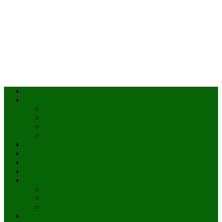
Accueil
Actualités
à la une
Au Mali
En afrique
Internationnal
Brèves
économie
Politique
Santé
Société
éducation
Culture
Faits divers
Sports