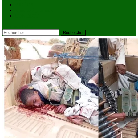
VIDÉOS
Kiosque à journaux
CONTACT
site mode button
Rechercher :