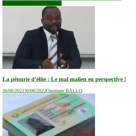
l’article
contre l’aéroport Diori Hamani
La pénurie d’élite : Le mal malien en perspective !
30/06/2022
30/06/2022
Ousmane BALLO