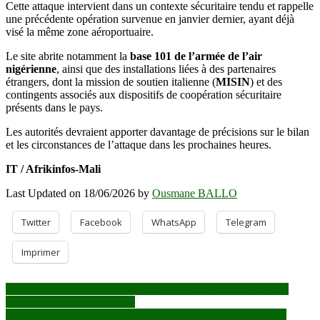
Cette attaque intervient dans un contexte sécuritaire tendu et rappelle
une précédente opération survenue en janvier dernier, ayant déjà
visé la même zone aéroportuaire.
Le site abrite notamment la
base 101 de l’armée de l’air
nigérienne
, ainsi que des installations liées à des partenaires
étrangers, dont la mission de soutien italienne (
MISIN
) et des
contingents associés aux dispositifs de coopération sécuritaire
présents dans le pays.
Les autorités devraient apporter davantage de précisions sur le bilan
et les circonstances de l’attaque dans les prochaines heures.
IT / Afrikinfos-Mali
Last Updated on 18/06/2026 by
Ousmane BALLO
Twitter
Facebook
WhatsApp
Telegram
Imprimer
Navigation
Sénégal : les Douanes interceptent près d’une tonne de cocaïne
évaluée à 58 milliards FCFA
de
Niger : retour au calme à Niamey après une tentative d’attaque