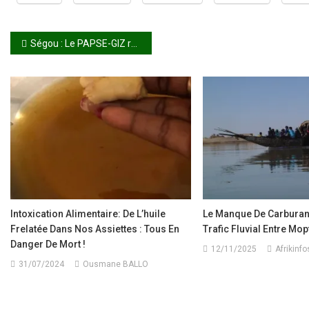
Navigation
Ségou : Le PAPSE-GIZ renforce les centres de formation avec de nouveaux équipements
de
l’article
Intoxication Alimentaire: De L’huile
Le Manque De Carburant
Frelatée Dans Nos Assiettes : Tous En
Trafic Fluvial Entre Mop
Danger De Mort !
12/11/2025
Afrikinfo
31/07/2024
Ousmane BALLO