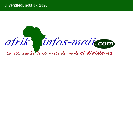
Skip
vendredi, août 07, 2026
to
content
AFRIKINFOS MALI
La vitrine de l'actualité du Mali et d'ailleurs