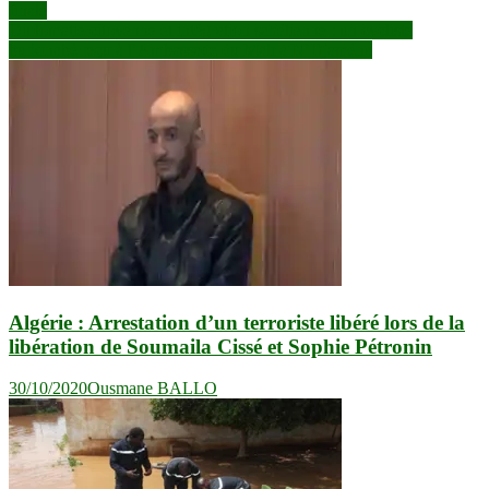
finale
de
Diplomatie citoyenne et intégration sahélienne : un cycliste
l’article
burkinabè reçu à l’Ambassade du Mali à N’Djaména
Algérie : Arrestation d’un terroriste libéré lors de la
libération de Soumaila Cissé et Sophie Pétronin
30/10/2020
Ousmane BALLO