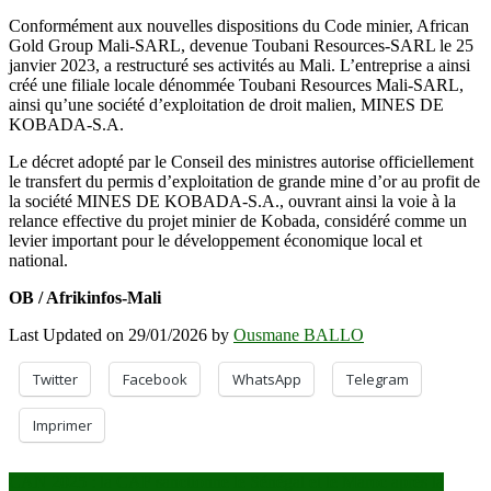
Conformément aux nouvelles dispositions du Code minier, African
Gold Group Mali-SARL, devenue Toubani Resources-SARL le 25
janvier 2023, a restructuré ses activités au Mali. L’entreprise a ainsi
créé une filiale locale dénommée Toubani Resources Mali-SARL,
ainsi qu’une société d’exploitation de droit malien, MINES DE
KOBADA-S.A.
Le décret adopté par le Conseil des ministres autorise officiellement
le transfert du permis d’exploitation de grande mine d’or au profit de
la société MINES DE KOBADA-S.A., ouvrant ainsi la voie à la
relance effective du projet minier de Kobada, considéré comme un
levier important pour le développement économique local et
national.
OB / Afrikinfos-Mali
Last Updated on 29/01/2026 by
Ousmane BALLO
Twitter
Facebook
WhatsApp
Telegram
Imprimer
Navigation
CAN 2025 : la CAF sanctionne le Sénégal et le Maroc après la