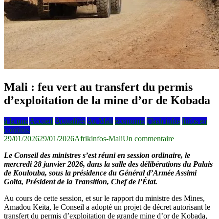
Mali : feu vert au transfert du permis
d’exploitation de la mine d’or de Kobada
à la une
Accueil
Actualités
Au Mali
économie
Flash infos
Infos en
continus
sur
29/01/2026
29/01/2026
Afrikinfos-Mali
Un commentaire
Mali
Le Conseil des ministres s’est réuni en session ordinaire, le
:
mercredi 28 janvier 2026, dans la salle des délibérations du Palais
feu
de Koulouba, sous la présidence du Général d’Armée Assimi
vert
Goïta, Président de la Transition, Chef de l’État.
au
transfert
Au cours de cette session, et sur le rapport du ministre des Mines,
du
Amadou Keita, le Conseil a adopté un projet de décret autorisant le
permis
transfert du permis d’exploitation de grande mine d’or de Kobada,
d’exploitation