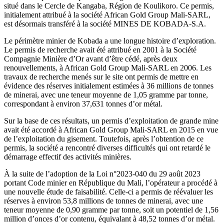
situé dans le Cercle de Kangaba, Région de Koulikoro. Ce permis,
de
initialement attribué à la société African Gold Group Mali-SARL,
la
est désormais transféré à la société MINES DE KOBADA-S.A.
mine
d’or
Le périmètre minier de Kobada a une longue histoire d’exploration.
de
Le permis de recherche avait été attribué en 2001 à la Société
Kobada
Compagnie Minière d’Or avant d’être cédé, après deux
renouvellements, à African Gold Group Mali-SARL en 2006. Les
travaux de recherche menés sur le site ont permis de mettre en
évidence des réserves initialement estimées à 36 millions de tonnes
de minerai, avec une teneur moyenne de 1,05 gramme par tonne,
correspondant à environ 37,631 tonnes d’or métal.
Sur la base de ces résultats, un permis d’exploitation de grande mine
avait été accordé à African Gold Group Mali-SARL en 2015 en vue
de l’exploitation du gisement. Toutefois, après l’obtention de ce
permis, la société a rencontré diverses difficultés qui ont retardé le
démarrage effectif des activités minières.
À la suite de l’adoption de la Loi n°2023-040 du 29 août 2023
portant Code minier en République du Mali, l’opérateur a procédé à
une nouvelle étude de faisabilité. Celle-ci a permis de réévaluer les
réserves à environ 53,8 millions de tonnes de minerai, avec une
teneur moyenne de 0,90 gramme par tonne, soit un potentiel de 1,56
million d’onces d’or contenu, équivalant à 48,52 tonnes d’or métal.