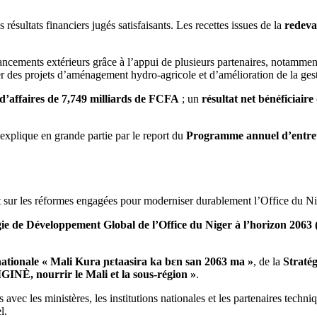
ésultats financiers jugés satisfaisants. Les recettes issues de la
redeva
ancements extérieurs grâce à l’appui de plusieurs partenaires, notammen
er des projets d’aménagement hydro-agricole et d’amélioration de la gest
 d’affaires de 7,749 milliards de FCFA
; un
résultat net bénéficiair
’explique en grande partie par le report du
Programme annuel d’entre
oint sur les réformes engagées pour moderniser durablement l’Office du Ni
gie de Développement Global de l’Office du Niger à l’horizon 206
nationale « Mali Kura ɲɛtaasira ka bɛn san 2063 ma »
, de la
Straté
NÈ, nourrir le Mali et la sous-région »
.
c les ministères, les institutions nationales et les partenaires techniqu
l.