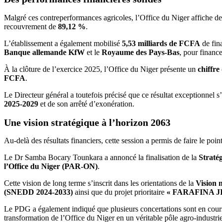
Malgré ces contreperformances agricoles, l’Office du Niger affiche des r
recouvrement de
89,12 %
.
L’établissement a également mobilisé
5,53 milliards de FCFA
de fin
Banque allemande KfW
et le
Royaume des Pays-Bas
, pour financ
À la clôture de l’exercice 2025, l’Office du Niger présente un
chiffre
FCFA
.
Le Directeur général a toutefois précisé que ce résultat exceptionnel s
2025-2029
et de son arrêté d’exonération.
Une vision stratégique à l’horizon 2063
Au-delà des résultats financiers, cette session a permis de faire le p
Le Dr Samba Bocary Tounkara a annoncé la finalisation de la
Straté
l’Office du Niger (PAR-ON)
.
Cette vision de long terme s’inscrit dans les orientations de la
Vision 
(SNEDD 2024-2033)
ainsi que du projet prioritaire
« FARAFINA JIGI
Le PDG a également indiqué que plusieurs concertations sont en cours ave
transformation de l’Office du Niger en un véritable pôle agro-industrie