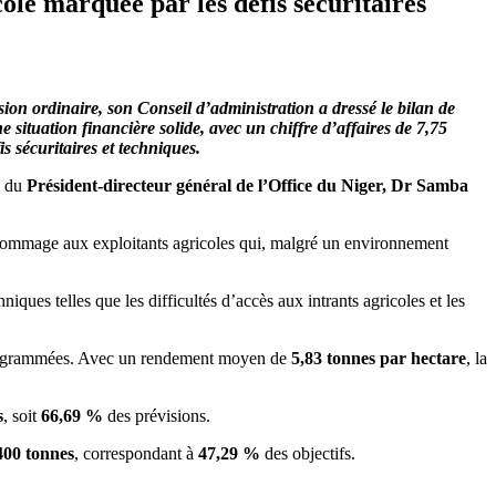
le marquée par les défis sécuritaires
on ordinaire, son Conseil d’administration a dressé le bilan de
situation financière solide, avec un chiffre d’affaires de 7,75
s sécuritaires et techniques.
e du
Président-directeur général de l’Office du Niger, Dr Samba
 hommage aux exploitants agricoles qui, malgré un environnement
iques telles que les difficultés d’accès aux intrants agricoles et les
rogrammées. Avec un rendement moyen de
5,83 tonnes par hectare
, la
s
, soit
66,69 %
des prévisions.
400 tonnes
, correspondant à
47,29 %
des objectifs.