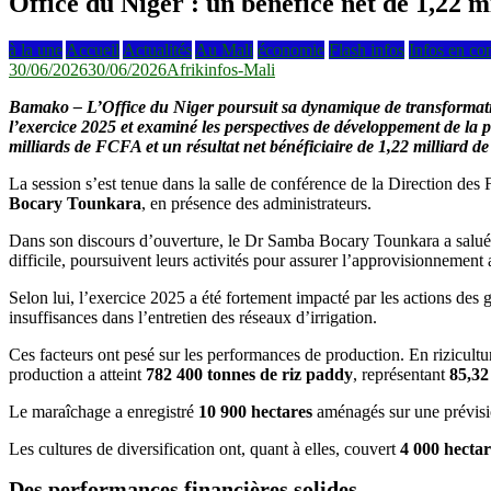
Office du Niger : un bénéfice net de 1,22 
à la une
Accueil
Actualités
Au Mali
économie
Flash infos
Infos en co
30/06/2026
30/06/2026
Afrikinfos-Mali
Bamako – L’Office du Niger poursuit sa dynamique de transformation
l’exercice 2025 et examiné les perspectives de développement de la p
milliards de FCFA et un résultat net bénéficiaire de 1,22 milliard d
La session s’est tenue dans la salle de conférence de la Direction des
Bocary Tounkara
, en présence des administrateurs.
Dans son discours d’ouverture, le Dr Samba Bocary Tounkara a salué 
difficile, poursuivent leurs activités pour assurer l’approvisionnement
Selon lui, l’exercice 2025 a été fortement impacté par les actions des g
insuffisances dans l’entretien des réseaux d’irrigation.
Ces facteurs ont pesé sur les performances de production. En rizicultu
production a atteint
782 400 tonnes de riz paddy
, représentant
85,3
Le maraîchage a enregistré
10 900 hectares
aménagés sur une prévis
Les cultures de diversification ont, quant à elles, couvert
4 000 hectar
Des performances financières solides