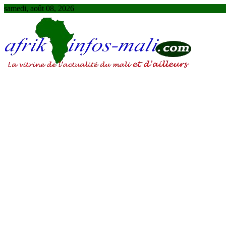
Skip
samedi, août 08, 2026
to
content
AFRIKINFOS MALI
La vitrine de l'actualité du Mali et d'ailleurs