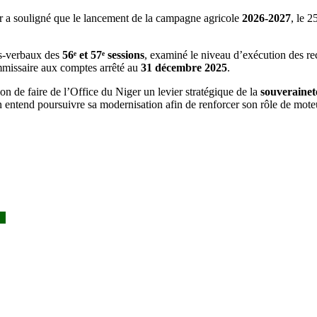
er a souligné que le lancement de la campagne agricole
2026-2027
, le 2
ès-verbaux des
56ᵉ et 57ᵉ sessions
, examiné le niveau d’exécution des re
ommissaire aux comptes arrêté au
31 décembre 2025
.
on de faire de l’Office du Niger un levier stratégique de la
souverainet
tion entend poursuivre sa modernisation afin de renforcer son rôle de mote
es