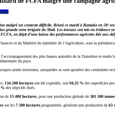
milliard de FCFA malgré une campagne agrico
ntinus
 malgré un contexte difficile. Réuni ce mardi à Bamako en 58ᵉ sessi
lus grande zone irriguée du Mali. Les travaux ont mis en évidence une 
e FCFA, en dépit d’une baisse des performances agricoles liée aux défi
 Finances et du Matériel du ministère de l’Agriculture, sous la présidenc
l’accompagnement des plus hautes autorités de la Transition et rendu
 alimentaire du pays.
roupes armés terroristes, auxquelles se sont ajoutées des contraintes techn
re,
134 200 hectares
ont été exploités, soit
94,33 %
des superficies p
2 %
des objectifs fixés.
ion de
15 400 hectares
, pour une production globale de
301 300 tonne
es
sur les
7 200 hectares
programmés, générant une production de
63 