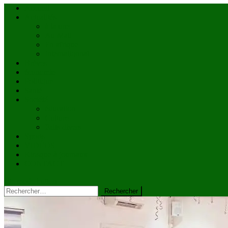
Accueil
Actualités
à la une
Au Mali
En afrique
Internationnal
Brèves
économie
Politique
Santé
Société
éducation
Culture
Faits divers
Sports
VIDÉOS
Kiosque à journaux
CONTACT
site mode button
Rechercher :