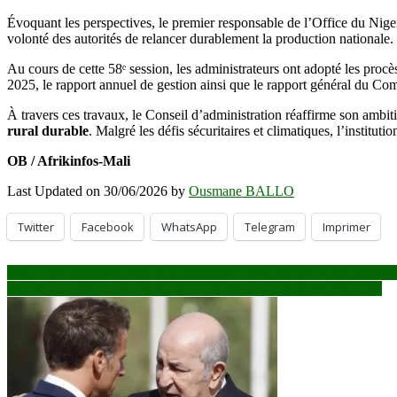
Évoquant les perspectives, le premier responsable de l’Office du Nig
volonté des autorités de relancer durablement la production nationale.
Au cours de cette 58ᵉ session, les administrateurs ont adopté les proc
2025, le rapport annuel de gestion ainsi que le rapport général du C
À travers ces travaux, le Conseil d’administration réaffirme son ambiti
rural durable
. Malgré les défis sécuritaires et climatiques, l’institu
OB / Afrikinfos-Mali
Last Updated on 30/06/2026 by
Ousmane BALLO
Twitter
Facebook
WhatsApp
Telegram
Imprimer
Navigation
Mali : Des équipes mixtes mobilisées pour sécuriser les voies publiqu
Bougouni : plus de 363 millions de FCFA de produits illicites saisis
de
l’article