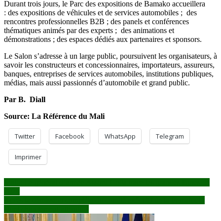
Durant trois jours, le Parc des expositions de Bamako accueillera
: des expositions de véhicules et de services automobiles ; des
rencontres professionnelles B2B ; des panels et conférences
thématiques animés par des experts ; des animations et
démonstrations ; des espaces dédiés aux partenaires et sponsors.
Le Salon s’adresse à un large public, poursuivent les organisateurs, à
savoir les constructeurs et concessionnaires, importateurs, assureurs,
banques, entreprises de services automobiles, institutions publiques,
médias, mais aussi passionnés d’automobile et grand public.
Par B. Diall
Source: La Référence du Mali
Twitter
Facebook
WhatsApp
Telegram
Imprimer
Navigation
Mali : Le général d’armée Assimi Goïta trace les grandes lignes de
2026
de
Après la démission complète du comité exécutif de la Femafoot :
l’article
Quel changement attendu ?