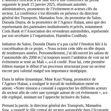
édition
organisée le jeudi 15 janvier 2025, réunissant autorités
prévue
administratives, promoteurs de l’événement et acteurs clés du
du
secteur. La conférence s’est déroulée en présence du directeur
23
général des Transports, Mamadou Sow, du promoteur du Salon,
au
Daouda Diarra, de la promotrice de l’Agence Halaat, ainsi que des
25
représentants des partenaires institutionnels et privés, notamment
janvier
Coris Bank et l’Association des revendeurs automobiles, représentée
prochain
par son secrétaire à l’organisation, Hamidou Coulibaly.
Initiateur du Salon, Daouda Diarra n’a pas caché l’émotion liée à la
concrétisation de ce projet. « Nous avions cette idée en tête depuis
de nombreuses années. Personnellement, j’ai découvert les salons de
l’automobile dès 2008 et j’ai toujours nourri l’ambition de voir un tel
événement se tenir au Mali », a-t-il confié. Pour lui, cette première
édition marque le début d’un processus structurant pour un secteur
encore peu valorisé malgré son importance stratégique.
Dans la même dynamique, Mme Kayi Niang, promotrice de
l’Agence Halaat, a souligné le travail de mobilisation mené en
amont. «Notre mission a consisté à rapprocher les différents acteurs
du secteur afin de créer une synergie autour de cet événement », a-t-
elle expliqué, insistant sur l’approche inclusive du Salon.
Prenant la parole, le directeur général des Transports, Mamadou
Sow, a rappelé le rôle central du secteur automobile dans l’économie