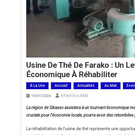
Usine De Thé De Farako : Un L
Économique À Réhabiliter
À La Une
Accueil
Actualités
Au Mali
Écon
Afrikinfos-Mali
19/01/2026
La région de Sikasso assistera à un tournant économique majeu
cruciale pour l’économie locale, pourra avoir des retombées 
La réhabilitation de l’usine de thé représente une opportu