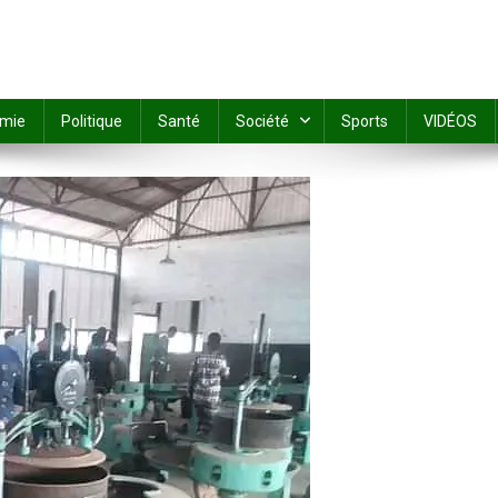
mie
Politique
Santé
Société
Sports
VIDÉOS