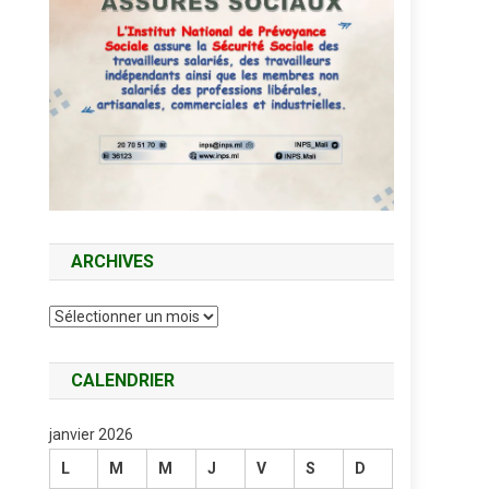
ARCHIVES
Archives
CALENDRIER
janvier 2026
L
M
M
J
V
S
D