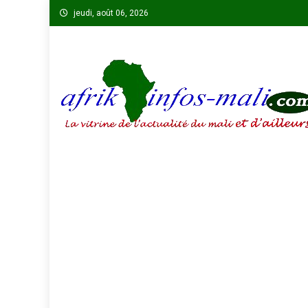
Skip
jeudi, août 06, 2026
to
content
AFRIKINFOS MALI
La vitrine de l'actualité du Mali et d'ailleurs