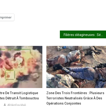
Imprimer
Filières oléagineuses : Sécuriser l’approvisionnement industriel
ntre De Transit Logistique
Zone Des Trois Frontières : Plusieurs
tes Détruit À Tombouctou
Terroristes Neutralisés Grâce À Des
Opérations Conjointes
Afrikinfos-Mali