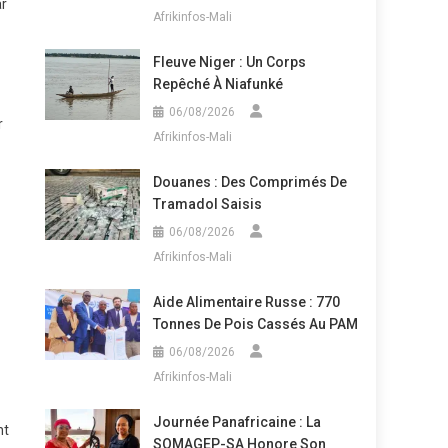
ar
Afrikinfos-Mali
Fleuve Niger : Un Corps
Repêché À Niafunké
06/08/2026
r
Afrikinfos-Mali
Douanes : Des Comprimés De
Tramadol Saisis
06/08/2026
Afrikinfos-Mali
Aide Alimentaire Russe : 770
Tonnes De Pois Cassés Au PAM
n
06/08/2026
Afrikinfos-Mali
Journée Panafricaine : La
nt
SOMAGEP-SA Honore Son