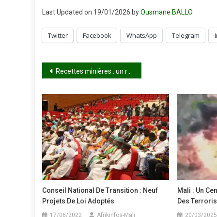
Last Updated on 19/01/2026 by
Ousmane BALLO
Twitter
Facebook
WhatsApp
Telegram
Navigation
Recettes minières : un record historique de 1 022 milliards de FCFA
de
l’article
Conseil National De Transition : Neuf
Mali : Un Ce
Projets De Loi Adoptés
Des Terroris
17/06/2022
Afrikinfos-Mali
20/03/2025