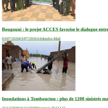
Bougouni : le projet ACCES favorise le dialogue entre l
03/07/2026
03/07/2026
Afrikinfos-Mali
Inondations à Tombouctou : plus de 1200 sinistrés enre