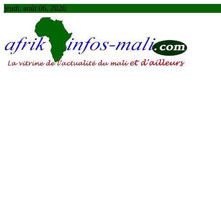
Skip
jeudi, août 06, 2026
to
content
AFRIKINFOS MALI
La vitrine de l'actualité du Mali et d'ailleurs