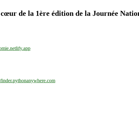
œur de la 1ère édition de la Journée Natio
nomie.netlify.app
tofinder.pythonanywhere.com