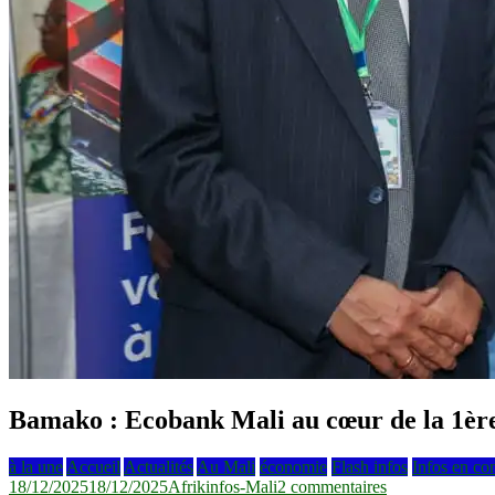
Bamako : Ecobank Mali au cœur de la 1ère 
à la une
Accueil
Actualités
Au Mali
économie
Flash infos
Infos en co
sur
18/12/2025
18/12/2025
Afrikinfos-Mali
2 commentaires