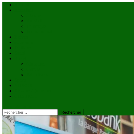
Accueil
Actualités
à la une
Au Mali
En afrique
Internationnal
Brèves
économie
Politique
Santé
Société
éducation
Culture
Faits divers
Sports
VIDÉOS
Kiosque à journaux
CONTACT
site mode button
Rechercher :