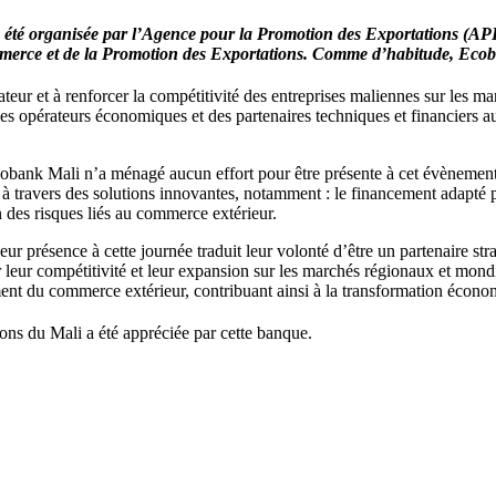
a été organisée par l’Agence pour la Promotion des Exportations (A
erce et de la Promotion des Exportations. Comme d’habitude, Ecoban
tateur et à renforcer la compétitivité des entreprises maliennes sur les m
s, des opérateurs économiques et des partenaires techniques et financier
Ecobank Mali n’a ménagé aucun effort pour être présente à cet évèneme
 travers des solutions innovantes, notamment : le financement adapté pou
ion des risques liés au commerce extérieur.
résence à cette journée traduit leur volonté d’être un partenaire strat
nir leur compétitivité et leur expansion sur les marchés régionaux et m
nt du commerce extérieur, contribuant ainsi à la transformation écono
ons du Mali a été appréciée par cette banque.