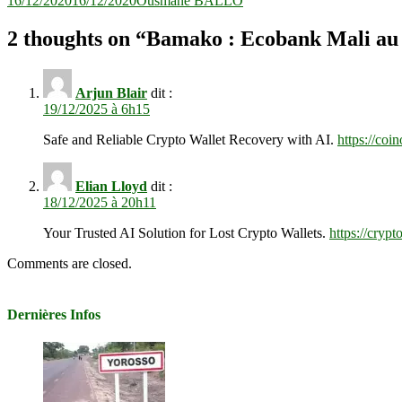
16/12/2020
16/12/2020
Ousmane BALLO
2 thoughts on “
Bamako : Ecobank Mali au c
Arjun Blair
dit :
19/12/2025 à 6h15
Safe and Reliable Crypto Wallet Recovery with AI.
https://coi
Elian Lloyd
dit :
18/12/2025 à 20h11
Your Trusted AI Solution for Lost Crypto Wallets.
https://cryp
Comments are closed.
Dernières Infos