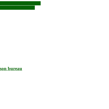
e Djélibougou aux écoliers
taire et de son équipage
 son bureau