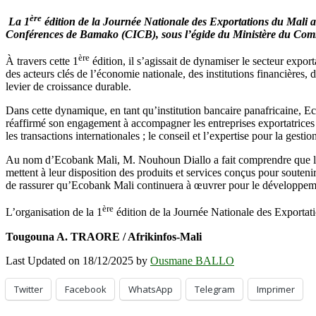
Bamako :
ère
Ecobank
La 1
édition de la Journée Nationale des Exportations du Mali 
Mali
Conférences de Bamako (CICB), sous l’égide du Ministère du Comm
au
cœur
ère
À travers cette 1
édition, il s’agissait de dynamiser le secteur expor
de
des acteurs clés de l’économie nationale, des institutions financière
la
levier de croissance durable.
1ère édition
de
Dans cette dynamique, en tant qu’institution bancaire panafricaine, 
la
réaffirmé son engagement à accompagner les entreprises exportatrices à
Journée
les transactions internationales ; le conseil et l’expertise pour la gest
Nationale
des
Au nom d’Ecobank Mali, M. Nouhoun Diallo a fait comprendre que leur p
Exportations
mettent à leur disposition des produits et services conçus pour soute
de rassurer qu’Ecobank Mali continuera à œuvrer pour le développeme
ère
L’organisation de la 1
édition de la Journée Nationale des Exportati
Tougouna A. TRAORE / Afrikinfos-Mali
Last Updated on 18/12/2025 by
Ousmane BALLO
Twitter
Facebook
WhatsApp
Telegram
Imprimer