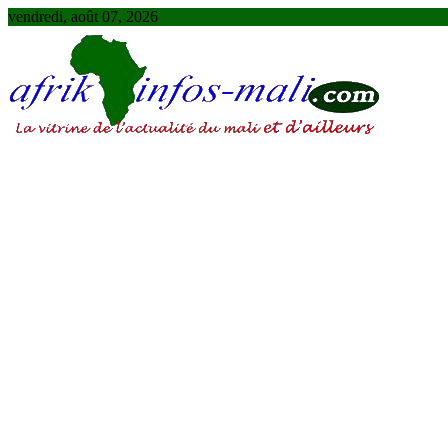
Skip
vendredi, août 07, 2026
to
content
AFRIKINFOS MALI
La vitrine de l'actualité du Mali et d'ailleurs