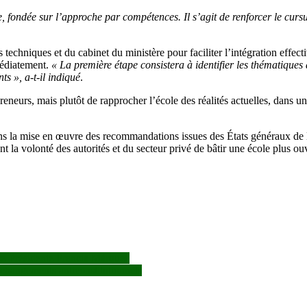
 fondée sur l’approche par compétences. Il s’agit de renforcer le cursu
echniques et du cabinet du ministère pour faciliter l’intégration effec
médiatement.
« La première étape consistera à identifier les thématiques
s », a-t-il indiqué
.
epreneurs, mais plutôt de rapprocher l’école des réalités actuelles, dans
ans la mise en œuvre des recommandations issues des États généraux d
la volonté des autorités et du secteur privé de bâtir une école plus ouve
ce-Présidente Francia Márquez
 changements anticonstitutionnels