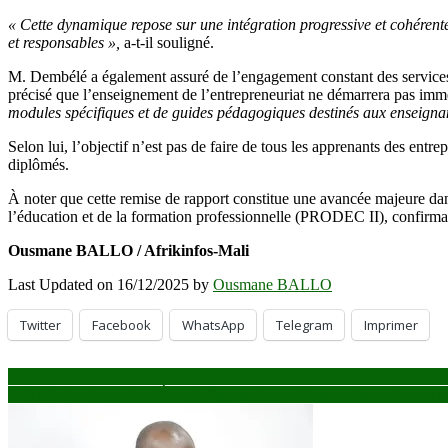
« Cette dynamique repose sur une intégration progressive et cohérente,
et responsables »,
a-t-il souligné.
M. Dembélé a également assuré de l’engagement constant des services t
précisé que l’enseignement de l’entrepreneuriat ne démarrera pas im
modules spécifiques et de guides pédagogiques destinés aux enseignant
Selon lui, l’objectif n’est pas de faire de tous les apprenants des entr
diplômés.
À noter que cette remise de rapport constitue une avancée majeure d
l’éducation et de la formation professionnelle (PRODEC II), confirmant 
Ousmane BALLO / Afrikinfos-Mali
Last Updated on 16/12/2025 by
Ousmane BALLO
Twitter
Facebook
WhatsApp
Telegram
Imprimer
Navigation
Sénégal–Colombie : le Président Bassirou Diomaye Faye reçoit la Vi
CEDEAO : les chefs d’État réaffirment la « tolérance zéro » face aux
de
l’article