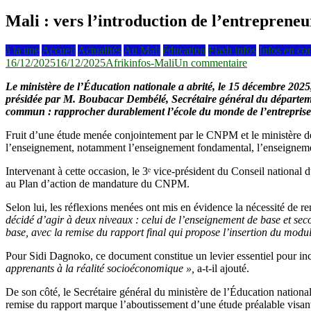
Mali : vers l’introduction de l’entreprene
à la une
Accueil
Actualités
Au Mali
éducation
Flash infos
Infos en co
sur
16/12/2025
16/12/2025
Afrikinfos-Mali
Un commentaire
Mali
Le ministère de l’Éducation nationale a abrité, le 15 décembre 2025,
:
présidée par M. Boubacar Dembélé, Secrétaire général du départemen
vers
commun : rapprocher durablement l’école du monde de l’entreprise
l’introduction
de
Fruit d’une étude menée conjointement par le CNPM et le ministère de l
l’entrepreneuri
l’enseignement, notamment l’enseignement fondamental, l’enseignemen
dans
les
Intervenant à cette occasion, le 3ᵉ vice-président du Conseil national 
programmes
au Plan d’action de mandature du CNPM.
scolaires
Selon lui, les réflexions menées ont mis en évidence la nécessité de ren
décidé d’agir à deux niveaux : celui de l’enseignement de base et sec
base, avec la remise du rapport final qui propose l’insertion du modul
Pour Sidi Dagnoko, ce document constitue un levier essentiel pour incul
apprenants à la réalité socioéconomique »,
a-t-il ajouté.
De son côté, le Secrétaire général du ministère de l’Éducation national
remise du rapport marque l’aboutissement d’une étude préalable visant