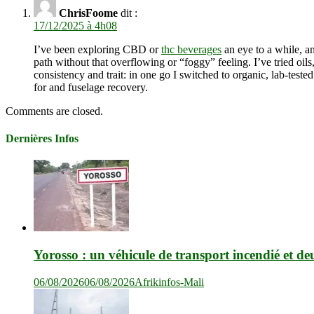
ChrisFoome
dit :
17/12/2025 à 4h08
I’ve been exploring CBD or
thc beverages
an eye to a while, a
path without that overflowing or “foggy” feeling. I’ve tried o
consistency and trait: in one go I switched to organic, lab-teste
for and fuselage recovery.
Comments are closed.
Dernières Infos
Yorosso : un véhicule de transport incendié et de
06/08/2026
06/08/2026
Afrikinfos-Mali