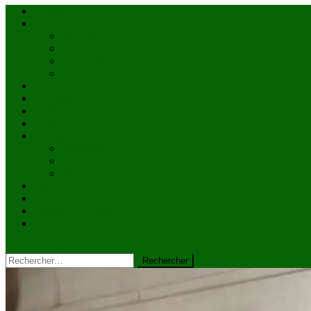
Accueil
Actualités
à la une
Au Mali
En afrique
Internationnal
Brèves
économie
Politique
Santé
Société
éducation
Culture
Faits divers
Sports
VIDÉOS
Kiosque à journaux
CONTACT
site mode button
Rechercher :