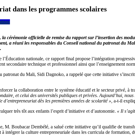
uriat dans les programmes scolaires
ntinus
 la cérémonie officielle de remise du rapport sur l’insertion des mod
t, a réuni les responsables du Conseil national du patronat du Mali
.
’Éducation nationale, ce rapport final propose l’intégration progressiv
at
t secondaire technique et professionnel ainsi que l’enseignement norm
du patronat du Mali, Sidi Dagnoko, a rappelé que cette initiative s’inscri
forcer la collaboration entre le système éducatif et le secteur privé, à t
ondaire, et celui des universités publiques et privées. Aujourd’hui, no
e d’entrepreneuriat dès les premières années de scolarité »,
a-t-il expli
quer très tôt aux enfants l’esprit d’initiative et d’autonomie.
« Il s’agi
e, M. Boubacar Dembélé, a salué cette initiative qu’il qualifie de trans
 à intégrer la culture entrepreneuriale dans les curricula de formation,