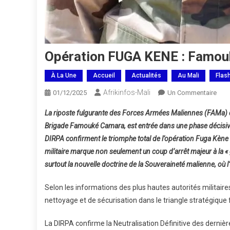
Opération FUGA KENE : Famouké
À La Une
Accueil
Actualités
Au Mali
Flas
Afrikinfos-Mali
Sur
01/12/2025
Un Commentaire
Opér
La riposte fulgurante des Forces Armées Maliennes (FAMa) d
FUG
Brigade Famouké Camara, est entrée dans une phase décisive
KENE
DIRPA confirment le triomphe total de l’opération Fuga Kène 
Fam
militaire marque non seulement un coup d’arrêt majeur à la «
Foud
Les
surtout la nouvelle doctrine de la Souveraineté malienne, où
Terro
Selon les informations des plus hautes autorités militair
nettoyage et de sécurisation dans le triangle stratégique 
La DIRPA confirme la Neutralisation Définitive des dern