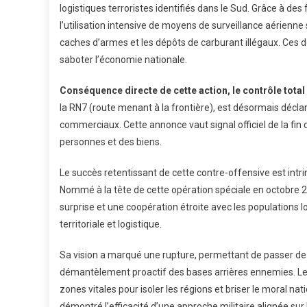
logistiques terroristes identifiés dans le Sud. Grâce à de
l’utilisation intensive de moyens de surveillance aérienne
caches d’armes et les dépôts de carburant illégaux. Ces d
saboter l’économie nationale.
Conséquence directe de cette action, le contrôle total
la RN7 (route menant à la frontière), est désormais décla
commerciaux. Cette annonce vaut signal officiel de la fin du
personnes et des biens.
Le succès retentissant de cette contre-offensive est int
Nommé à la tête de cette opération spéciale en octobre 2025
surprise et une coopération étroite avec les populations
territoriale et logistique.
Sa vision a marqué une rupture, permettant de passer de 
démantèlement proactif des bases arrières ennemies. Les t
zones vitales pour isoler les régions et briser le moral nat
démontré l’efficacité d’une approche militaire alignée sur