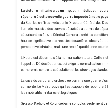
La victoire militaire a eu un impact immédiat et mesur
répondre à cette nouvelle guerre imposée à notre pays
du Sud, les chiffres livrés par le Directeur Général des 
l’arrivée massive des convois sécurisés a permis de dépas
sécurisant les flux, le Général Camara a créé les conditio
hausse significative des recettes douanières observée. L
perspective lointaine, mais une réalité quotidienne pour l
L’Heure est désormais à la normalisation totale. Cette vict
l’appel du DG des Douanes, qui exige la normalisation imm
compromis contre la spéculation et les stockages clandes
La crise du carburant, orchestrée comme une guerre d’u
surmonté. Le Mali prouve qu’il est capable de répondre à 
les impératifs militaires et logistiques.
Sikasso, Kadiolo et Kolondiéba ne sont plus seulement de