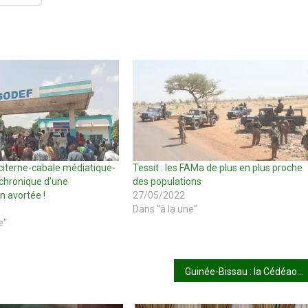
citerne-cabale médiatique-
Tessit : les FAMa de plus en plus proche
: chronique d’une
des populations
n avortée !
27/05/2022
Dans "à la une"
e"
Guinée-Bissau : la Cédéao accentue la pression sur les militaires pour un retour à l’ordre constitutionnel