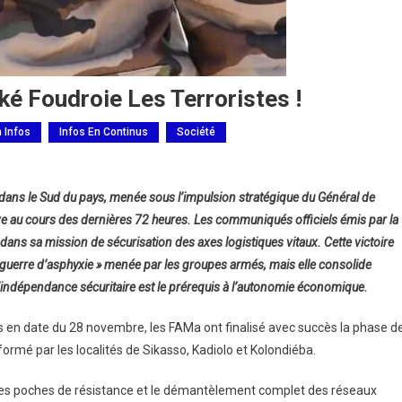
 Foudroie Les Terroristes !
h Infos
Infos En Continus
Société
ation
ans le Sud du pays, menée sous l’impulsion stratégique du Général de
A
 au cours des dernières 72 heures. Les communiqués officiels émis par la
 :
dans sa mission de sécurisation des axes logistiques vitaux. Cette victoire
ouké
 guerre d’asphyxie » menée par les groupes armés, mais elle consolide
roie
 l’indépendance sécuritaire est le prérequis à l’autonomie économique.
ristes !
es en date du 28 novembre, les FAMa ont finalisé avec succès la phase d
formé par les localités de Sikasso, Kadiolo et Kolondiéba.
ières poches de résistance et le démantèlement complet des réseaux