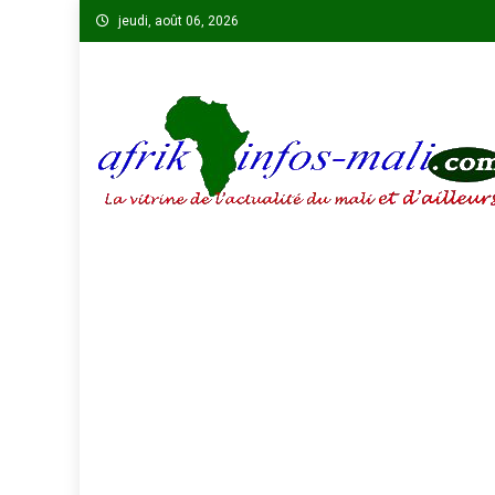
Skip
jeudi, août 06, 2026
to
content
AFRIKINFOS MALI
La vitrine de l'actualité du Mali et d'ailleurs