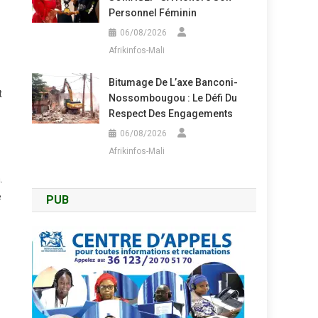
Personnel Féminin
06/08/2026
Afrikinfos-Mali
Bitumage De L’axe Banconi-
t
Nossombougou : Le Défi Du
Respect Des Engagements
06/08/2026
Afrikinfos-Mali
.
e
PUB