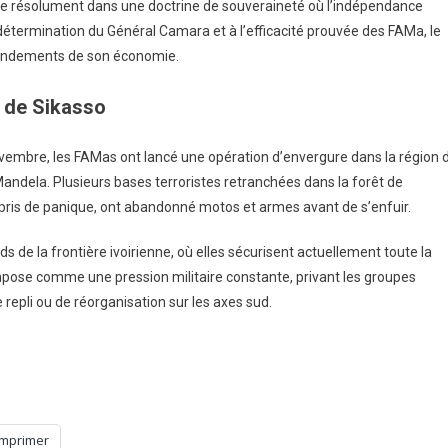
age résolument dans une doctrine de souveraineté où l’indépendance
la détermination du Général Camara et à l’efficacité prouvée des FAMa, le
 fondements de son économie.
n de Sikasso
ovembre, les FAMas ont lancé une opération d’envergure dans la région 
Mandela. Plusieurs bases terroristes retranchées dans la forêt de
 pris de panique, ont abandonné motos et armes avant de s’enfuir.
s de la frontière ivoirienne, où elles sécurisent actuellement toute la
impose comme une pression militaire constante, privant les groupes
 repli ou de réorganisation sur les axes sud.
Imprimer