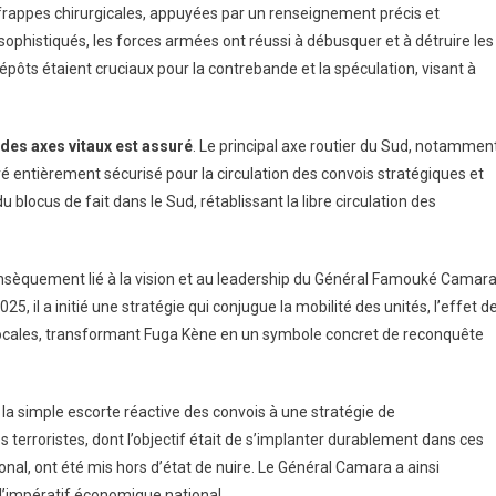
s frappes chirurgicales, appuyées par un renseignement précis et
 sophistiqués, les forces armées ont réussi à débusquer et à détruire les
épôts étaient cruciaux pour la contrebande et la spéculation, visant à
 des axes vitaux est assuré
. Le principal axe routier du Sud, notammen
ré entièrement sécurisé pour la circulation des convois stratégiques et
 blocus de fait dans le Sud, rétablissant la libre circulation des
rinsèquement lié à la vision et au leadership du Général Famouké Camara
, il a initié une stratégie qui conjugue la mobilité des unités, l’effet d
 locales, transformant Fuga Kène en un symbole concret de reconquête
la simple escorte réactive des convois à une stratégie de
erroristes, dont l’objectif était de s’implanter durablement dans ces
ional, ont été mis hors d’état de nuire. Le Général Camara a ainsi
 l’impératif économique national.