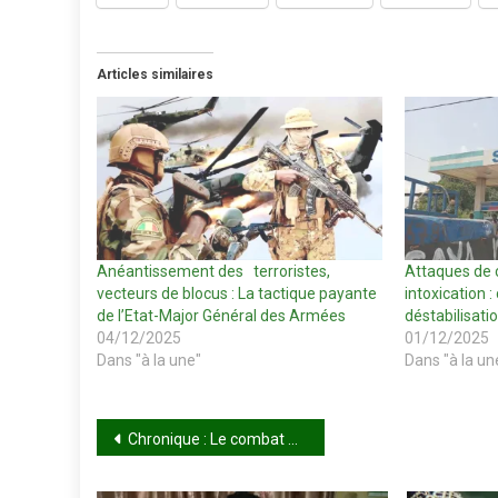
Articles similaires
Anéantissement des terroristes,
Attaques de 
vecteurs de blocus : La tactique payante
intoxication 
de l’Etat-Major Général des Armées
déstabilisatio
04/12/2025
01/12/2025
Dans "à la une"
Dans "à la un
Navigation
Chronique : Le combat pour la dignité
de