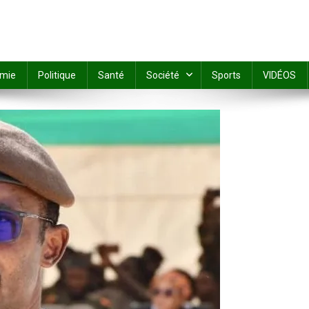
mie
Politique
Santé
Société
Sports
VIDÉOS