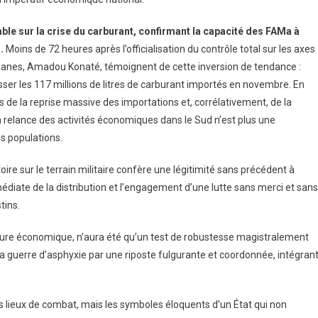
able sur la crise du carburant, confirmant la capacité des FAMa à
.
Moins de 72 heures après l’officialisation du contrôle total sur les axes
Douanes, Amadou Konaté, témoignent de cette inversion de tendance :
ser les 117 millions de litres de carburant importés en novembre. En
ns de la reprise massive des importations et, corrélativement, de la
a relance des activités économiques dans le Sud n’est plus une
es populations.
oire sur le terrain militaire confère une légitimité sans précédent à
édiate de la distribution et l’engagement d’une lutte sans merci et sans
tins.
sure économique, n’aura été qu’un test de robustesse magistralement
la guerre d’asphyxie par une riposte fulgurante et coordonnée, intégran
s lieux de combat, mais les symboles éloquents d’un État qui non