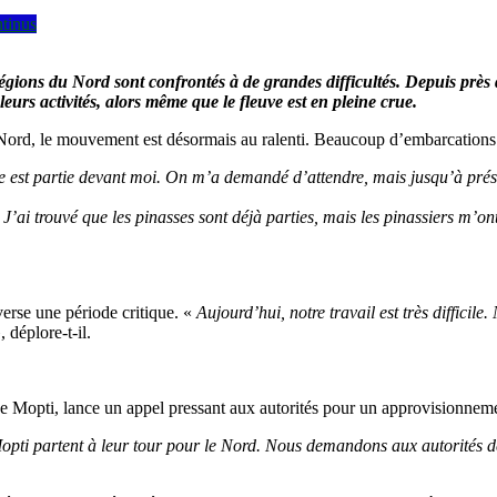
ntinus
s régions du Nord sont confrontés à de grandes difficultés. Depuis pr
eurs activités, alors même que le fleuve est en pleine crue.
e Nord, le mouvement est désormais au ralenti. Beaucoup d’embarcations r
 est partie devant moi. On m’a demandé d’attendre, mais jusqu’à prés
’ai trouvé que les pinasses sont déjà parties, mais les pinassiers m’ont 
verse une période critique. «
Aujourd’hui, notre travail est très diffici
, déplore-t-il.
e Mopti, lance un appel pressant aux autorités pour un approvisionneme
opti partent à leur tour pour le Nord. Nous demandons aux autorités de