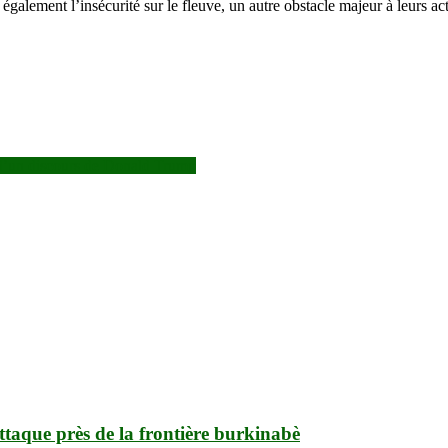
alement l’insécurité sur le fleuve, un autre obstacle majeur à leurs act
d’un discours de Donald Trump
 attaque près de la frontière burkinabè