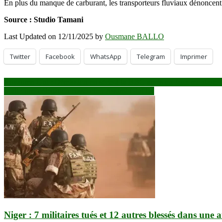
En plus du manque de carburant, les transporteurs fluviaux dénoncent ég
Source : Studio Tamani
Last Updated on 12/11/2025 by
Ousmane BALLO
Twitter
Facebook
WhatsApp
Telegram
Imprimer
Navigation
Royaume-Uni : Démission en série à la BBC après un faux montage 
Mali : une délégation russe chez Assimi GOÏTA
de
l’article
Niger : 7 militaires tués et 12 autres blessés dans une