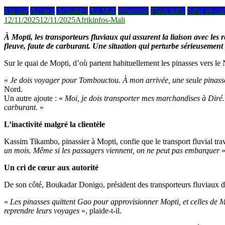
à la une
Accueil
Actualités
Au Mali
économie
Flash infos
Infos en co
12/11/2025
12/11/2025
Afrikinfos-Mali
À Mopti, les transporteurs fluviaux qui assurent la liaison avec le
fleuve, faute de carburant. Une situation qui perturbe sérieusement l
Sur le quai de Mopti, d’où partent habituellement les pinasses vers l
«
Je dois voyager pour Tombouctou. À mon arrivée, une seule pinasse
Nord.
Un autre ajoute : «
Moi, je dois transporter mes marchandises à Diré. J
carburant.
»
L’inactivité malgré la clientèle
Kassim Tikambo, pinassier à Mopti, confie que le transport fluvial tra
un mois. Même si les passagers viennent, on ne peut pas embarquer
»
Un cri de cœur aux autorité
De son côté, Boukadar Donigo, président des transporteurs fluviaux d
«
Les pinasses quittent Gao pour approvisionner Mopti, et celles de M
reprendre leurs voyages
», plaide-t-il.