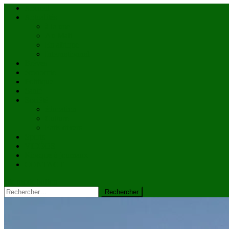
Accueil
Actualités
à la une
Au Mali
En afrique
Internationnal
Brèves
économie
Politique
Santé
Société
éducation
Culture
Faits divers
Sports
VIDÉOS
Kiosque à journaux
CONTACT
site mode button
Rechercher :