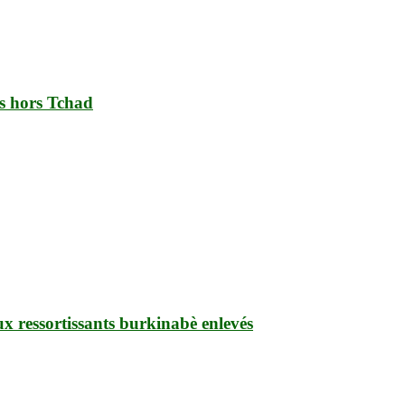
es hors Tchad
ux ressortissants burkinabè enlevés