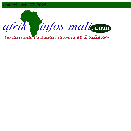
Skip
vendredi, août 07, 2026
to
content
AFRIKINFOS MALI
La vitrine de l'actualité du Mali et d'ailleurs