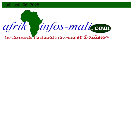
Skip
jeudi, août 06, 2026
to
content
AFRIKINFOS MALI
La vitrine de l'actualité du Mali et d'ailleurs