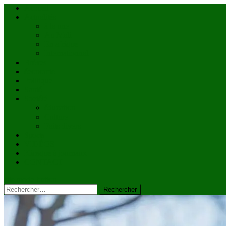
Accueil
Actualités
à la une
Au Mali
En afrique
Internationnal
Brèves
économie
Politique
Santé
Société
éducation
Culture
Faits divers
Sports
VIDÉOS
Kiosque à journaux
CONTACT
site mode button
Rechercher :