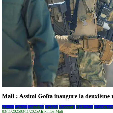
Mali : Assimi Goïta inaugure la deuxième 
à la une
Accueil
Actualités
Au Mali
économie
Flash infos
Infos en co
03/11/2025
03/11/2025
Afrikinfos-Mali