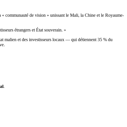
 la « communauté de vision » unissant le Mali, la Chine et le Royaume-
sseurs étrangers et État souverain. »
État malien et des investisseurs locaux — qui détiennent 35 % du
ve.
al
.