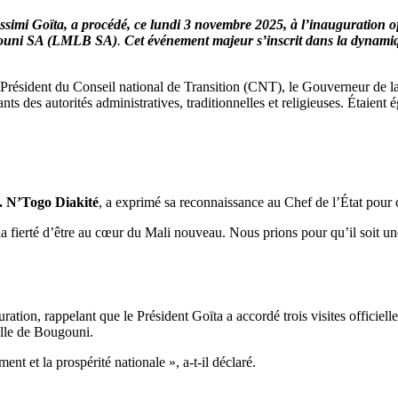
simi Goïta, a procédé, ce lundi 3 novembre 2025, à l’inauguration of
gouni SA (LMLB SA)
.
Cet événement majeur s’inscrit dans la dynamiqu
e Président du Conseil national de Transition (CNT), le Gouverneur de
ts des autorités administratives, traditionnelles et religieuses. Étaient
 N’Togo Diakité
, a exprimé sa reconnaissance au Chef de l’État pour c
 la fierté d’être au cœur du Mali nouveau. Nous prions pour qu’il soit u
uration, rappelant que le Président Goïta a accordé trois visites officie
elle de Bougouni.
nt et la prospérité nationale », a-t-il déclaré.