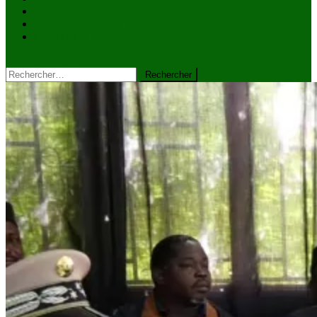
VIDÉOS
Kiosque à journaux
CONTACT
site mode button
Rechercher :