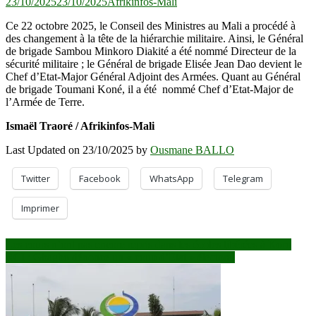
23/10/2025
23/10/2025
Afrikinfos-Mali
Ce 22 octobre 2025, le Conseil des Ministres au Mali a procédé à
des changement à la tête de la hiérarchie militaire. Ainsi, le Général
de brigade Sambou Minkoro Diakité a été nommé Directeur de la
sécurité militaire ; le Général de brigade Elisée Jean Dao devient le
Chef d’Etat-Major Général Adjoint des Armées. Quant au Général
de brigade Toumani Koné, il a été nommé Chef d’Etat-Major de
l’Armée de Terre.
Ismaël Traoré / Afrikinfos-Mali
Last Updated on 23/10/2025 by
Ousmane BALLO
Twitter
Facebook
WhatsApp
Telegram
Imprimer
Navigation
Les cours n’ont pas encore repris dans les écoles libérées à Koro
RCI : Gbagbo dénonce un « coup d’Etat » électoral
de
l’article