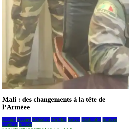
Mali : des changements à la tête de
l’Arméee
à la une
Accueil
Actualités
Au Mali
Brèves
Flash infos
Infos en
continus
Société