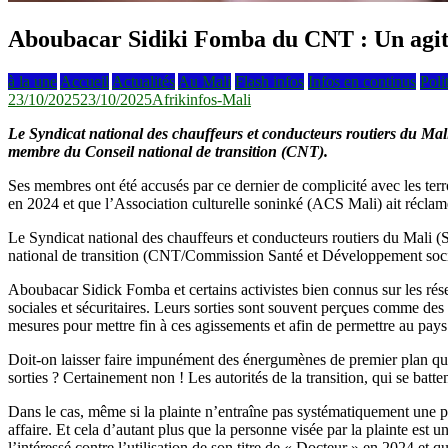
Aboubacar Sidiki Fomba du CNT : Un agitat
à la une
Accueil
Actualités
Au Mali
Flash infos
Infos en continus
Poli
23/10/2025
23/10/2025
Afrikinfos-Mali
Le Syndicat national des chauffeurs et conducteurs routiers du M
membre du Conseil national de transition (CNT).
Ses membres ont été accusés par ce dernier de complicité avec les terro
en 2024 et que l’Association culturelle soninké (ACS Mali) ait réclam
Le Syndicat national des chauffeurs et conducteurs routiers du Mali
national de transition (CNT/Commission Santé et Développement social)
Aboubacar Sidick Fomba et certains activistes bien connus sur les rése
sociales et sécuritaires. Leurs sorties sont souvent perçues comme des 
mesures pour mettre fin à ces agissements et afin de permettre au pays
Doit-on laisser faire impunément des énergumènes de premier plan qui t
sorties ? Certainement non ! Les autorités de la transition, qui se batt
Dans le cas, même si la plainte n’entraîne pas systématiquement une pou
affaire. Et cela d’autant plus que la personne visée par la plainte est 
l’intéressé contre l’utilisation de son titre de « Docteur » en 2024 et