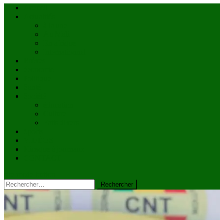
Accueil
Actualités
à la une
Au Mali
En afrique
Internationnal
Brèves
économie
Politique
Santé
Société
éducation
Culture
Faits divers
Sports
VIDÉOS
Kiosque à journaux
CONTACT
site mode button
Rechercher :