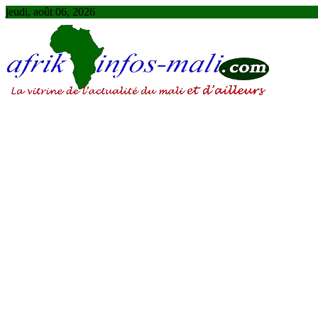
Skip
jeudi, août 06, 2026
to
content
AFRIKINFOS MALI
La vitrine de l'actualité du Mali et d'ailleurs