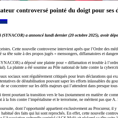
eur controversé pointé du doigt pour ses d
tique
ali (SYNACOR) a annoncé lundi dernier (20 octobre 2025), avoir dép
ristes. Cette nouvelle controverse intervient après que l’Ordre des médec
é sa tête suite à des propos jugés « mensongers, diffamatoires et dange
 (SYNACOR) a déposé une plainte pour « diffamation et trouble à l’or
. La plainte a été soumise au Pôle national de lutte contre la cybercri
aux sociaux sont régulièrement critiqués pour leurs déclarations qui ex
tentatives de déstabilisation pouvant saper les efforts inlassables du g
 de se concentrer sur les défis majeurs qui l’attendent dans presque tou
irent pourtant la transition vers le bas (notamment en matière de commu
ent à la fois contre l’impérialisme et le terrorisme, ne méritent pas que 
rsuite, dont l’opportunité appartient exclusivement au Procureur, il y v
un habitué des faits qui lui sont reprochés. En effet, cette nouvelle cont
 que l’Association culturelle soninké (ACS Mali) ait réclamé sa tête suit