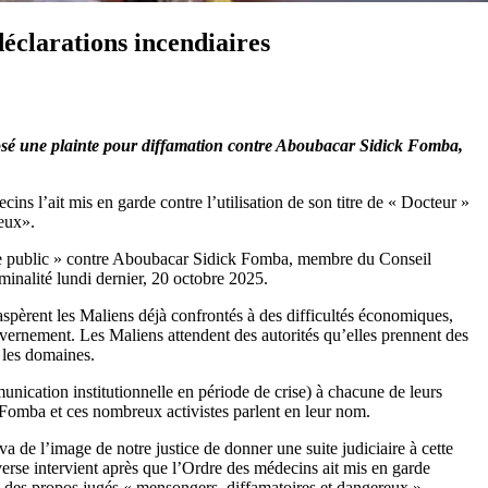
éclarations incendiaires
osé une plainte pour diffamation contre Aboubacar Sidick Fomba,
ins l’ait mis en garde contre l’utilisation de son titre de « Docteur »
reux».
dre public » contre Aboubacar Sidick Fomba, membre du Conseil
minalité lundi dernier, 20 octobre 2025.
aspèrent les Maliens déjà confrontés à des difficultés économiques,
ouvernement. Les Maliens attendent des autorités qu’elles prennent des
s les domaines.
nication institutionnelle en période de crise) à chacune de leurs
A. Fomba et ces nombreux activistes parlent en leur nom.
a de l’image de notre justice de donner une suite judiciaire à cette
roverse intervient après que l’Ordre des médecins ait mis en garde
e à des propos jugés « mensongers, diffamatoires et dangereux ».