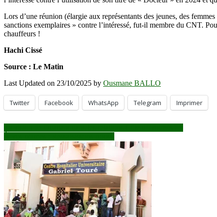
Lors d’une réunion (élargie aux représentants des jeunes, des femmes
sanctions exemplaires » contre l’intéressé, fut-il membre du CNT. Po
chauffeurs !
Hachi Cissé
Source : Le Matin
Last Updated on 23/10/2025 by
Ousmane BALLO
Twitter
Facebook
WhatsApp
Telegram
Imprimer
Navigation
La vision de Ouattara dans les relations Côte d’Ivoire/AES
À vos plumes : Ressaisissons-nous !
de
l’article