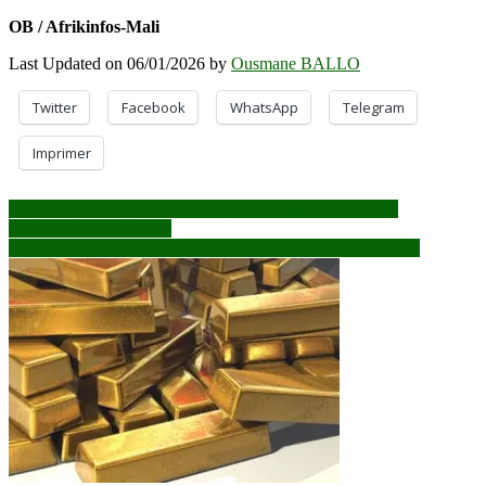
OB / Afrikinfos-Mali
Last Updated on 06/01/2026 by
Ousmane BALLO
Twitter
Facebook
WhatsApp
Telegram
Imprimer
Navigation
Mali : Assimi GOÏTA fixe le cap de la mission du nouvel
Ambassadeur à Genève
de
Mali : Pierre Traoré, agent comptable de la CANAM décoré
l’article