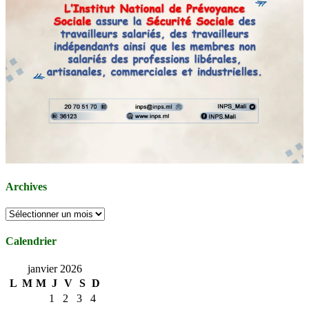
Archives
Archives
Calendrier
janvier 2026
L
M
M
J
V
S
D
1
2
3
4