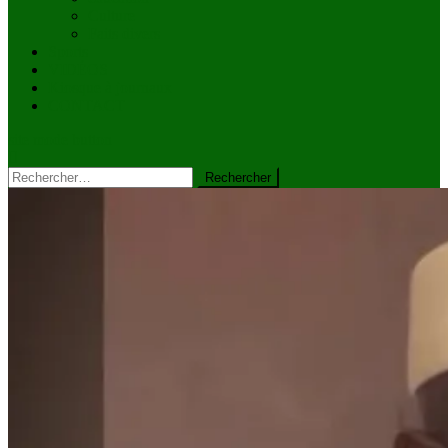
Culture
Faits divers
Sports
VIDÉOS
Kiosque à journaux
CONTACT
site mode button
Rechercher :