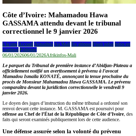
Côte d’Ivoire: Mahamadou Hawa
GASSAMA attendu devant le tribunal
correctionnel le 9 janvier 2026
à la une
Accueil
Actualités
Au Mali
En afrique
Flash infos
Infos en
continus
Politique
06/01/2026
06/01/2026
Afrikinfos-Mali
Le parquet du Tribunal de première instance d’Abidjan-Plateau a
officiellement notifié un avertissement à prévenu à l’avocat
Mamadou Ismaïla KONATÉ, annonçant la tenue prochaine du
procès de Monsieur Mahamadou Hawa GASSAMA. Le prévenu
comparaîtra devant la juridiction correctionnelle le vendredi 9
janvier 2026.
Le doyen des juges d’instruction du même tribunal a ordonné son
renvoi devant cette instance. M. GASSAMA est poursuivi pour
offense au Chef de l’État de la République de Côte d’Ivoire
, des
faits qui seront examinés publiquement lors de cette audience.
Une défense assurée selon la volonté du prévenu