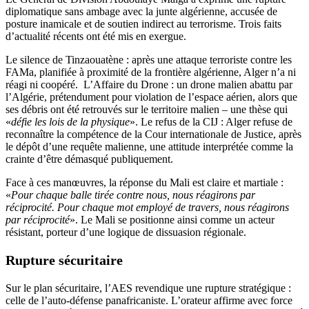
diplomatique sans ambage avec la junte algérienne, accusée de
posture inamicale et de soutien indirect au terrorisme. Trois faits
d’actualité récents ont été mis en exergue.
Le silence de Tinzaouatène : après une attaque terroriste contre les
FAMa, planifiée à proximité de la frontière algérienne, Alger n’a ni
réagi ni coopéré. L’Affaire du Drone : un drone malien abattu par
l’Algérie, prétendument pour violation de l’espace aérien, alors que
ses débris ont été retrouvés sur le territoire malien – une thèse qui
«
défie les lois de la physique
». Le refus de la CIJ : Alger refuse de
reconnaître la compétence de la Cour internationale de Justice, après
le dépôt d’une requête malienne, une attitude interprétée comme la
crainte d’être démasqué publiquement.
Face à ces manœuvres, la réponse du Mali est claire et martiale :
«
Pour chaque balle tirée contre nous, nous réagirons par
réciprocité. Pour chaque mot employé de travers, nous réagirons
par réciprocité
». Le Mali se positionne ainsi comme un acteur
résistant, porteur d’une logique de dissuasion régionale.
Rupture sécuritaire
Sur le plan sécuritaire, l’AES revendique une rupture stratégique :
celle de l’auto-défense panafricaniste. L’orateur affirme avec force