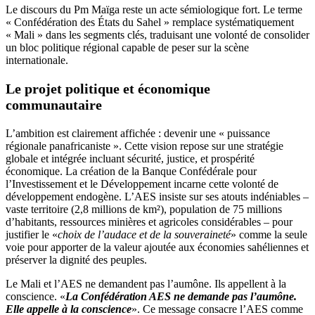
Le discours du Pm Maïga reste un acte sémiologique fort. Le terme
« Confédération des États du Sahel » remplace systématiquement
« Mali » dans les segments clés, traduisant une volonté de consolider
un bloc politique régional capable de peser sur la scène
internationale.
Le projet politique et économique
communautaire
L’ambition est clairement affichée : devenir une « puissance
régionale panafricaniste ». Cette vision repose sur une stratégie
globale et intégrée incluant sécurité, justice, et prospérité
économique. La création de la Banque Confédérale pour
l’Investissement et le Développement incarne cette volonté de
développement endogène. L’AES insiste sur ses atouts indéniables –
vaste territoire (2,8 millions de km²), population de 75 millions
d’habitants, ressources minières et agricoles considérables – pour
justifier le «
choix de l’audace et de la souveraineté
» comme la seule
voie pour apporter de la valeur ajoutée aux économies sahéliennes et
préserver la dignité des peuples.
Le Mali et l’AES ne demandent pas l’aumône. Ils appellent à la
conscience. «
La Confédération AES ne demande pas l’aumône.
Elle appelle à la conscience
». Ce message consacre l’AES comme