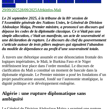
à la une
Accueil
Actualités
Au Mali
Flash infos
Infos en continus
Politique
29/09/2025
28/09/2025
Afrikinfos-Mali
Le 26 septembre 2025, à la tribune de la 80ᵉ session de
l’Assemblée générale des Nations Unies, le Général de Division
Abdoulaye Maïga, Premier ministre, a prononcé un discours qui
dépasse les codes de la diplomatie classique. Ce n’était pas une
simple allocution, c’était un manifeste, un acte de souveraineté et
une déclaration de rupture. Le discours du chef du gouvernement
s’articule autour de trois piliers majeurs qui signalent l’abandon
du modèle de dépendance au profit d’une souveraineté totale.
À travers une rhétorique assumée et une dénonciation frontale des
logiques impérialistes, le Mali, le Burkina Faso et le Niger
redéfinissent leur place dans l’ordre mondial. Le discours de
clarification du Mali a constitué un moment de bascule dans la
diplomatie régionale. Le Premier ministre a posé les fondations d’un
projet panafricaniste assumé, fondé sur l’autonomie stratégique, la
dignité politique et le développement endogène.
Algérie : une rupture diplomatique sans
ambiguïté
Le Général de Division Abdoulaye Maïga a exprimé une rupture