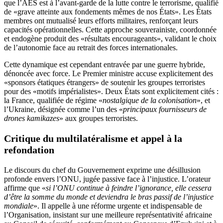
que l’AES est à l’avant-garde de la lutte contre le terrorisme, qualifié
de «grave atteinte aux fondements mêmes de nos États». Les États
membres ont mutualisé leurs efforts militaires, renforçant leurs
capacités opérationnelles. Cette approche souverainiste, coordonnée
et endogène produit des «résultats encourageants», validant le choix
de l’autonomie face au retrait des forces internationales.
Cette dynamique est cependant entravée par une guerre hybride,
dénoncée avec force. Le Premier ministre accuse explicitement des
«sponsors étatiques étrangers» de soutenir les groupes terroristes
pour des «motifs impérialistes». Deux États sont explicitement cités :
la France, qualifiée de régime «
nostalgique de la colonisation
», et
l’Ukraine, désignée comme l’un des «
principaux fournisseurs de
drones kamikazes
» aux groupes terroristes.
Critique du multilatéralisme et appel à la
refondation
Le discours du chef du Gouvernement exprime une désillusion
profonde envers l’ONU, jugée passive face à l’injustice. L’orateur
affirme que «
si l’ONU continue à feindre l’ignorance, elle cessera
d’être la somme du monde et deviendra le bras passif de l’injustice
mondiale
». Il appelle à une réforme urgente et indispensable de
l’Organisation, insistant sur une meilleure représentativité africaine