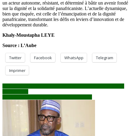
un acteur autonome, résistant, et déterminé à bâtir un avenir fondé
sur la dignité et la solidarité panafricaniste. L’actuelle dynamique,
bien que risquée, est celle de l’émancipation et de la dignité
panafricaine, transformant les défis en leviers d’innovation et de
développement durable.
Khaly-Moustapha LEYE
Source : L’Aube
Twitter
Facebook
WhatsApp
Telegram
Imprimer
Navigation
Affaire du drone malien : Dérobade algérienne devant la Justice
internationale
de
Le Burkina plaide pour une réforme de l’ONU
l’article