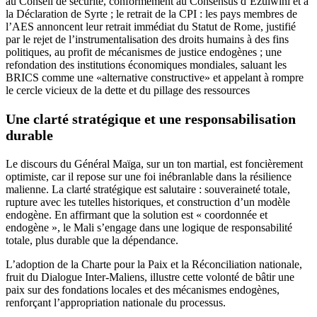
au Conseil de sécurité, conformément au Consensus d’Ezulwini et à
la Déclaration de Syrte ; le retrait de la CPI : les pays membres de
l’AES annoncent leur retrait immédiat du Statut de Rome, justifié
par le rejet de l’instrumentalisation des droits humains à des fins
politiques, au profit de mécanismes de justice endogènes ; une
refondation des institutions économiques mondiales, saluant les
BRICS comme une «alternative constructive» et appelant à rompre
le cercle vicieux de la dette et du pillage des ressources
Une clarté stratégique et une responsabilisation
durable
Le discours du Général Maïga, sur un ton martial, est foncièrement
optimiste, car il repose sur une foi inébranlable dans la résilience
malienne. La clarté stratégique est salutaire : souveraineté totale,
rupture avec les tutelles historiques, et construction d’un modèle
endogène. En affirmant que la solution est « coordonnée et
endogène », le Mali s’engage dans une logique de responsabilité
totale, plus durable que la dépendance.
L’adoption de la Charte pour la Paix et la Réconciliation nationale,
fruit du Dialogue Inter-Maliens, illustre cette volonté de bâtir une
paix sur des fondations locales et des mécanismes endogènes,
renforçant l’appropriation nationale du processus.