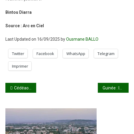
Bintou Diarra
Source : Arc en Ciel
Last Updated on 16/09/2025 by
Ousmane BALLO
Twitter
Facebook
WhatsApp
Telegram
Imprimer
Navigation
Cédéao-AES : Maada Bio joue la carte du rapprochement au Burkina
Guinée : la campagne pour le référendum constitutionnel bat son plein
de
l’article