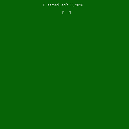
Skip
samedi, août 08, 2026
to
content