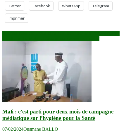
Twitter
Facebook
WhatsApp
Telegram
Imprimer
Navigation
Burkina Faso : nouvelle carte administrative et noms endogènes
L’ŒIL De Le Matin : L’avenir compromis par le snif
de
l’article
Mali : c’est parti pour deux mois de campagne
médiatique sur l’hygiène pour la Santé
07/02/2024
Ousmane BALLO