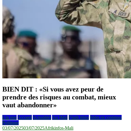
BIEN DIT : «Si vous avez peur de
prendre des risques au combat, mieux
vaut abandonner»
à la une
Accueil
Actualités
Au Mali
Flash infos
Infos en continus
Politique
03/07/2025
03/07/2025
Afrikinfos-Mali