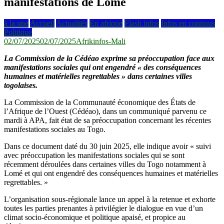
manifestations de Lomé
à la une
Accueil
Actualités
En afrique
Flash infos
Infos en continus
Politique
02/07/2025
02/07/2025
Afrikinfos-Mali
La Commission de la Cédéao exprime sa préoccupation face aux
manifestations sociales qui ont engendré «
des conséquences
humaines et matérielles regrettables
» dans certaines villes
togolaises.
La Commission de la Communauté économique des États de
l’Afrique de l’Ouest (Cédéao), dans un communiqué parvenu ce
mardi à APA, fait état de sa préoccupation concernant les récentes
manifestations sociales au Togo.
Dans ce document daté du 30 juin 2025, elle indique avoir « suivi
avec préoccupation les manifestations sociales qui se sont
récemment déroulées dans certaines villes du Togo notamment à
Lomé et qui ont engendré des conséquences humaines et matérielles
regrettables. »
L’organisation sous-régionale lance un appel à la retenue et exhorte
toutes les parties prenantes à privilégier le dialogue en vue d’un
climat socio-économique et politique apaisé, et propice au