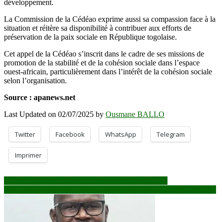
développement.
La Commission de la Cédéao exprime aussi sa compassion face à la
situation et réitère sa disponibilité à contribuer aux efforts de
préservation de la paix sociale en République togolaise.
Cet appel de la Cédéao s’inscrit dans le cadre de ses missions de
promotion de la stabilité et de la cohésion sociale dans l’espace
ouest-africain, particulièrement dans l’intérêt de la cohésion sociale
selon l’organisation.
Source : apanews.net
Last Updated on 02/07/2025 by
Ousmane BALLO
Twitter
Facebook
WhatsApp
Telegram
Imprimer
Navigation
RCI: une mission de la Cédéao échange avec la CEI
Mali: hausse des violences sexuelles dans les sites de déplacés (UN)
de
l’article