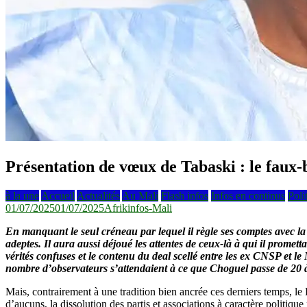
Présentation de vœux de Tabaski : le faux-
à la une
Accueil
Actualités
Au Mali
Flash infos
Infos en continus
Poli
01/07/2025
01/07/2025
Afrikinfos-Mali
En manquant le seul créneau par lequel il règle ses comptes avec la 
adeptes. Il aura aussi déjoué les attentes de ceux-là à qui il promett
vérités confuses et le contenu du deal scellé entre les ex CNSP et 
nombre d’observateurs s’attendaient à ce que Choguel passe de 20 à
Mais, contrairement à une tradition bien ancrée ces derniers temps, le
d’aucuns, la dissolution des partis et associations à caractère politiqu