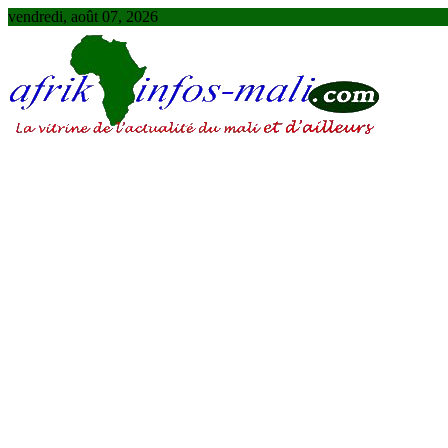
Skip
vendredi, août 07, 2026
to
content
AFRIKINFOS MALI
La vitrine de l'actualité du Mali et d'ailleurs