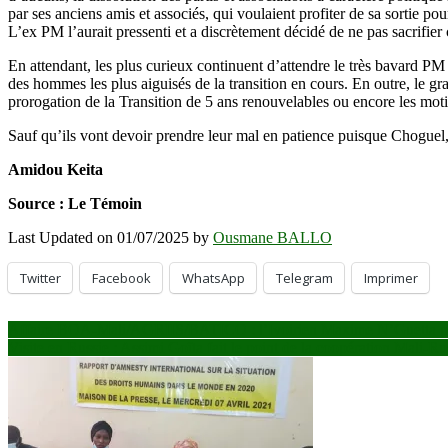
par ses anciens amis et associés, qui voulaient profiter de sa sortie pour
L’ex PM l’aurait pressenti et a discrètement décidé de ne pas sacrifier
En attendant, les plus curieux continuent d’attendre le très bavard PM d
des hommes les plus aiguisés de la transition en cours. En outre, le g
prorogation de la Transition de 5 ans renouvelables ou encore les motifs
Sauf qu’ils vont devoir prendre leur mal en patience puisque Choguel
Amidou Keita
Source : Le Témoin
Last Updated on 01/07/2025 by
Ousmane BALLO
Twitter
Facebook
WhatsApp
Telegram
Imprimer
Navigation
Affaire BOA-Mali/AGRIIS/BATICO : l’Ivoirien Maxime N’Guetta pr
Visite en Russie : Assimi Goïta fait le point de la coopération Mali-Ru
de
l’article