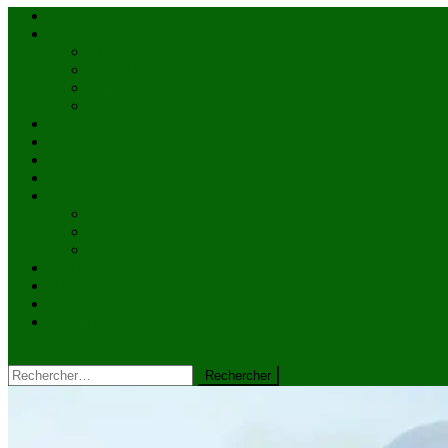
Accueil
Actualités
à la une
Au Mali
En afrique
Internationnal
Brèves
économie
Politique
Santé
Société
éducation
Culture
Faits divers
Sports
VIDÉOS
Kiosque à journaux
CONTACT
site mode button
Rechercher :