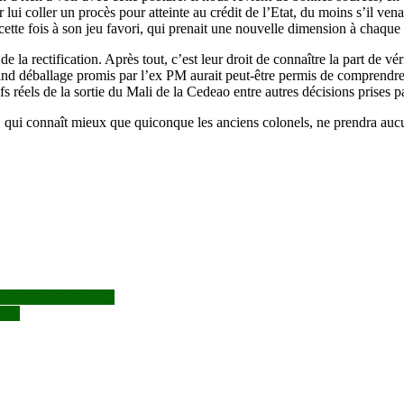
 lui coller un procès pour atteinte au crédit de l’Etat, du moins s’il venai
 cette fois à son jeu favori, qui prenait une nouvelle dimension à chaque
e la rectification. Après tout, c’est leur droit de connaître la part de 
rand déballage promis par l’ex PM aurait peut-être permis de comprendre
 réels de la sortie du Mali de la Cedeao entre autres décisions prises pa
, qui connaît mieux que quiconque les anciens colonels, ne prendra au
end 5 ans de prison
ssie