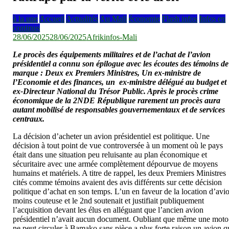
à la une
Accueil
Actualités
Au Mali
économie
Flash infos
Infos en
continus
28/06/2025
28/06/2025
Afrikinfos-Mali
Le procès des équipements militaires et de l’achat de l’avion
présidentiel a connu son épilogue avec les écoutes des témoins de
marque : Deux ex Premiers Ministres, Un ex-ministre de
l’Economie et des finances, un ex-ministre délégué au budget et
ex-Directeur National du Trésor Public. Après le procès crime
économique de la 2NDE République rarement un procès aura
autant mobilisé de responsables gouvernementaux et de services
centraux.
La décision d’acheter un avion présidentiel est politique. Une
décision à tout point de vue controversée à un moment où le pays
était dans une situation peu reluisante au plan économique et
sécuritaire avec une armée complètement dépourvue de moyens
humains et matériels. A titre de rappel, les deux Premiers Ministres
cités comme témoins avaient des avis différents sur cette décision
politique d’achat en son temps. L’un en faveur de la location d’avi
moins couteuse et le 2nd soutenait et justifiait publiquement
l’acquisition devant les élus en alléguant que l’ancien avion
présidentiel n’avait aucun document. Oubliant que même une moto
ne peut circuler à Bamako sans pièce a plus forte raison un avion q