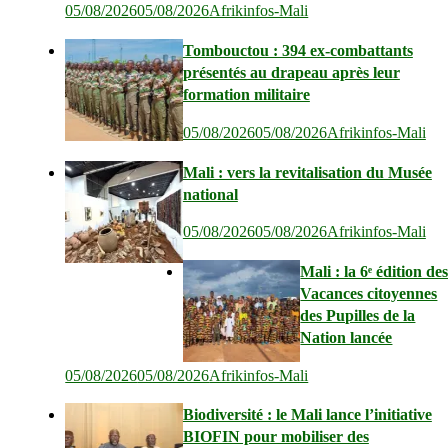
05/08/2026
05/08/2026
Afrikinfos-Mali
Tombouctou : 394 ex-combattants
présentés au drapeau après leur
formation militaire
05/08/2026
05/08/2026
Afrikinfos-Mali
Mali : vers la revitalisation du Musée
national
05/08/2026
05/08/2026
Afrikinfos-Mali
Mali : la 6ᵉ édition de
Vacances citoyennes
des Pupilles de la
Nation lancée
05/08/2026
05/08/2026
Afrikinfos-Mali
Biodiversité : le Mali lance l’initiative
BIOFIN pour mobiliser des