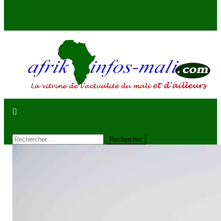
AFRIKINFOS MALI
La vitrine de l'actualité du Mali et d'ailleurs
site mode button
Rechercher :