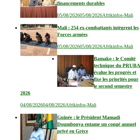
financements durables
05/08/2026
05/08/2026
Afrikinfos-Mali
Mali : 254 ex-combattants intègrent les
Forces armées
05/08/2026
05/08/2026
Afrikinfos-Mali
Bamako : le Comité
technique du PRUB
évalue les progrès et
fixe les priorités pour
le second semestre
2026
04/08/2026
04/08/2026
Afrikinfos-Mali
Guinée : le Président Mamadi
Doumbouya entame un congé annuel
privé en Grèce