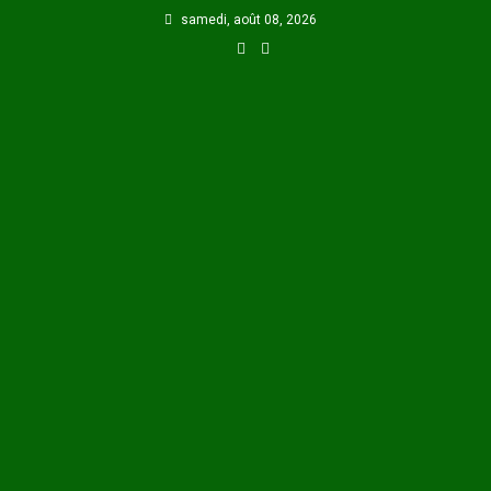
Skip
samedi, août 08, 2026
to
content