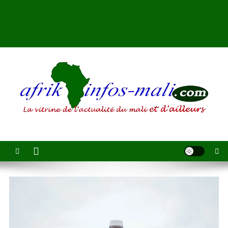
AFRIKINFOS MALI
La vitrine de l'actualité du Mali et d'ailleurs