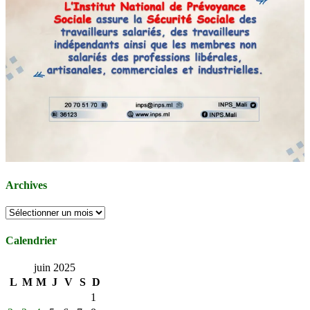
Archives
Archives
Calendrier
juin 2025
L
M
M
J
V
S
D
1