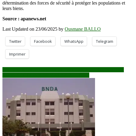
détermination des forces de sécurité à protéger les populations et
leurs biens.
Source : apanews.net
Last Updated on 23/06/2025 by
Ousmane BALLO
Twitter
Facebook
WhatsApp
Telegram
Imprimer
Navigation
Des bandits ont emporté des animaux dans le cercle d’Ansongo
Assimi GOÏTA reçu par Vladimir POUTINE
de
l’article