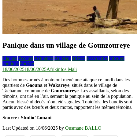
Panique dans un village de Gounzoureye
à la une
Accueil
Actualités
Au Mali
Brèves
Flash infos
Infos en
continus
Société
18/06/2025
18/06/2025
Afrikinfos-Mali
Des hommes armés à moto ont mené une attaque ce lundi dans les
quartiers de
Gaouna
et
Wakareye
, situés dans le village de
Tacharane, commune de
Gounzoureye
. Les assaillants, selon des
témoins, ont tiré en l’air, semant la panique au sein de la population.
Aucun blessé ni décès n’ont été signalés. Toutefois, les bandits sont
partis avec des bœufs et deux motos, rapportent les mêmes témoins.
Source : Studio Tamani
Last Updated on 18/06/2025 by
Ousmane BALLO