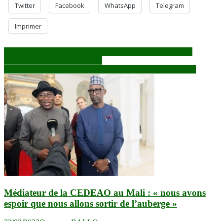
Twitter
Facebook
WhatsApp
Telegram
Imprimer
Navigation
« Emmanuel ne comprend jamais rien » : le tacle de Trump à
Macron après son départ du G7
de
Tchad : le bilan officiel des violences à Molou est de 16 morts
l’article
Médiateur de la CEDEAO au Mali : « nous avons
espoir que nous allons sortir de l’auberge »