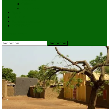
Culture
Faits divers
Sports
VIDÉOS
Kiosque à journaux
CONTACT
site mode button
Rechercher :