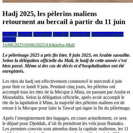
Hadj 2025, les pèlerins maliens
retournent au bercail à partir du 11 juin
à la une
Accueil
Actualités
Au Mali
Flash infos
Infos en continus
Société
10/06/2025
10/06/2025
Afrikinfos-Mali
Le pèlerinage 2025 a pris fin hier, 8 juin 2025, en Arabie saoudite.
Selon la délégation officielle du Mali, le hadj de cette année s’est
bien passé. Même si des cas de décès et d’hospitalisation ont été
enregistrés.
Les rites du hadj ont effectivement commencé le mercredi 4 juin
pour finir ce lundi 9 juin. Pendant cinq jours, les pèlerins ont
accompli tous les rites de la Mecque à Mina, en passant par Arafat et
Mousdalifa. Selon la délégation officielle, après avoir accompli le
rite de la lapidation à Mina, la majorité des pèlerins maliens est de
retour à la Mecque pour faire la Tawaf qui signe la fin du pèlerinage.
Après l’enregistrement des bagages, en cours actuellement, ce sera
le départ pour Djeddah, d’où ils prendront les vols pour Bamako.
Les premiers convois sont attendus dans la capitale malienne, les 11