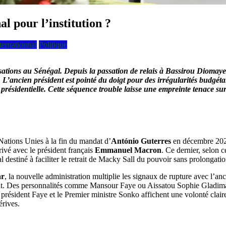
 pour l’institution ?
ternationnal
Politique
usations au Sénégal. Depuis la passation de relais à
Bassirou Diomaye
L’ancien président est pointé du doigt pour des irrégularités budgéta
n présidentielle. Cette séquence trouble laisse une empreinte tenace 
Nations Unies à la fin du mandat d’
António Guterres
en décembre 2026
privé avec le président français
Emmanuel Macron
. Ce dernier, selon c
al destiné à faciliter le retrait de Macky Sall du pouvoir sans prolongat
ar
, la nouvelle administration multiplie les signaux de rupture avec l’a
ent. Des personnalités comme Mansour Faye ou Aissatou Sophie Gladima 
résident Faye et le Premier ministre Sonko affichent une volonté clair
érives.