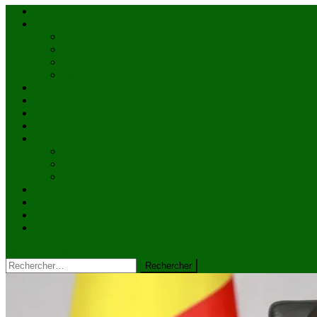
Accueil
Actualités
à la une
Au Mali
En afrique
Internationnal
Brèves
économie
Politique
Santé
Société
éducation
Culture
Faits divers
Sports
VIDÉOS
Kiosque à journaux
CONTACT
site mode button
Rechercher :