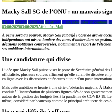
Macky Sall SG de l’ONU : un mauvais signal
à la une
Accueil
Actualités
En afrique
Flash infos
Infos en continus
In
03/06/2025
03/06/2025
Afrikinfos-Mali
À peine sorti du pouvoir,
Macky Sall
fait déjà l’objet de graves acc
indépendants ont mis en lumière des zones d’ombre dans sa gestion. 
décisions politiques controversées, notamment le report de l’électio
ses ambitions internationales.
Une candidature qui divise
L’idée que Macky Sall puisse viser le poste de Secrétaire général des 
officialisée, plusieurs sources affirment qu’elle aurait été discutée en 
en ligne avec les discussions antérieures autour d’un poste internation
Mais cette ambition se heurte à une série d’obstacles majeurs. À
Dak
conduit à l’incarcération de plusieurs figures clés de son gouvernem
autour de la gestion des budgets liés à la pandémie de COVID-19. Le p
même, considéré par beaucoup comme le principal architecte de ces d
Un passé difficile à effacer