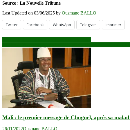
Source : La Nouvelle Tribune
Last Updated on 03/06/2025 by
Ousmane BALLO
Twitter
Facebook
WhatsApp
Telegram
Imprimer
Navigation
CNT / Mali : Cap sur les réformes structurantes
Soutien à l’économie nationale 2021-2025 : plus de 800 milliards de s
de
l’article
Mali : le premier message de Choguel, après sa malad
26/11/2022
Ousmane BALLO