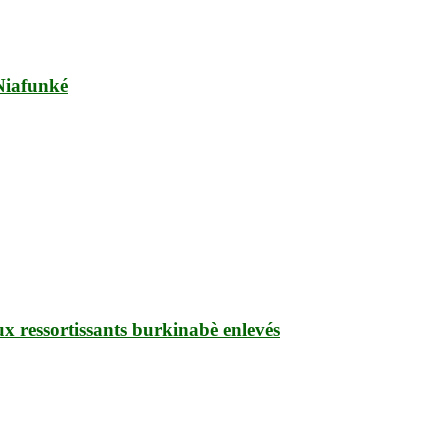
 Niafunké
ux ressortissants burkinabè enlevés