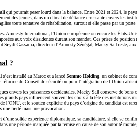
all
qui pourrait peser lourd dans la balance. Entre 2021 et 2024, le pay
ment des jeunes, dans un climat de défiance croissante envers les instit
agilise toute tentative de réhabilitation, surtout si elle passe par un p
ales. Amnesty International, l’Union européenne ou encore les États-Unis 
s imposées aux voix dissidentes durant son mandat. Ces prises de positio
nt Seydi Gassama, directeur d’Amnesty Sénégal, Macky Sall reste, au
nal ?
l s’est installé au Maroc et a lancé
Semmo Holding
, un cabinet de cons
 réforme du Conseil de sécurité ou pour l’intégration de l’Union africai
tiques envers les puissances occidentales, Macky Sall conserve de bons 
es grands pays influencent souvent les choix à la tête des institutions mu
e l’ONU, et le soutien explicite du pays d’origine du candidat est rare
as une fierté mais une provocation.
t d’une solide expérience diplomatique, sa candidature, si elle se confir
ans une période marquée par la remise en cause de son autorité morale,