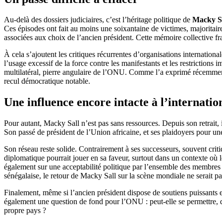
Au-delà des dossiers judiciaires, c’est l’héritage politique de
Macky S
Ces épisodes ont fait au moins une soixantaine de victimes, majoritaire
associées aux choix de l’ancien président. Cette mémoire collective fr
À cela s’ajoutent les critiques récurrentes d’organisations internation
l’usage excessif de la force contre les manifestants et les restriction
multilatéral, pierre angulaire de l’ONU. Comme l’a exprimé récemme
recul démocratique notable.
Une influence encore intacte à l’internatio
Pour autant, Macky Sall n’est pas sans ressources. Depuis son retrait, i
Son passé de président de l’Union africaine, et ses plaidoyers pour une
Son réseau reste solide. Contrairement à ses successeurs, souvent cri
diplomatique pourrait jouer en sa faveur, surtout dans un contexte où l
également sur une acceptabilité politique par l’ensemble des membres d
sénégalaise, le retour de Macky Sall sur la scène mondiale ne serait p
Finalement, même si l’ancien président dispose de soutiens puissants e
également une question de fond pour l’ONU : peut-elle se permettre, d
propre pays ?