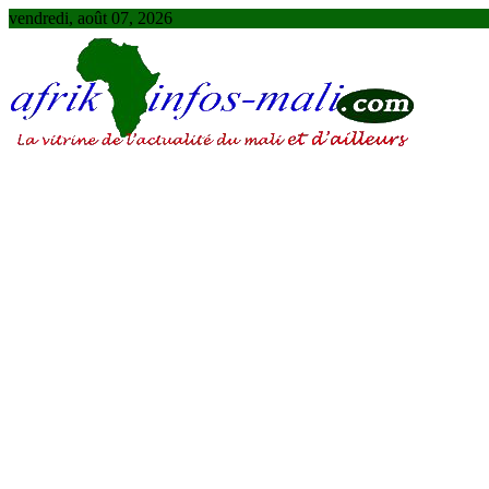
Skip
vendredi, août 07, 2026
to
content
AFRIKINFOS MALI
La vitrine de l'actualité du Mali et d'ailleurs