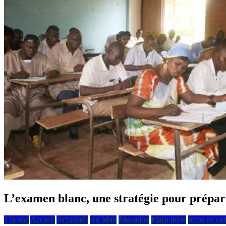
L’examen blanc, une stratégie pour prépare
à la une
Accueil
Actualités
Au Mali
éducation
Flash infos
Infos en co