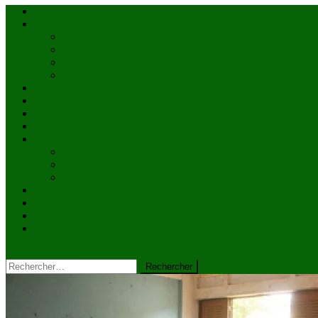
Accueil
Actualités
à la une
Au Mali
En afrique
Internationnal
Brèves
économie
Politique
Santé
Société
éducation
Culture
Faits divers
Sports
VIDÉOS
Kiosque à journaux
CONTACT
site mode button
Rechercher :