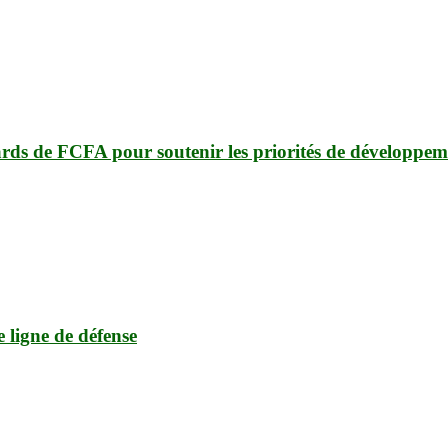
ards de FCFA pour soutenir les priorités de développem
e ligne de défense