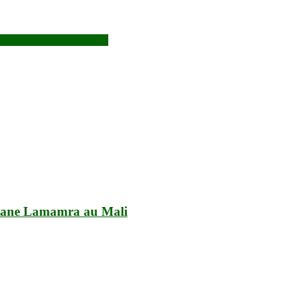
 mois après sa disparition
Ramtane Lamamra au Mali