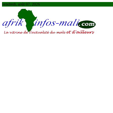
Skip
vendredi, août 07, 2026
to
content
AFRIKINFOS MALI
La vitrine de l'actualité du Mali et d'ailleurs