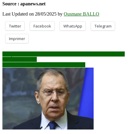
Source : apanews.net
Last Updated on 28/05/2025 by
Ousmane BALLO
Twitter
Facebook
WhatsApp
Telegram
Imprimer
Navigation
Mali : vers une justice transnationale unifiée au sein de l’Alliance
des États du Sahel
de
Bouare Fily Sissoko : L’image qui a choqué
l’article