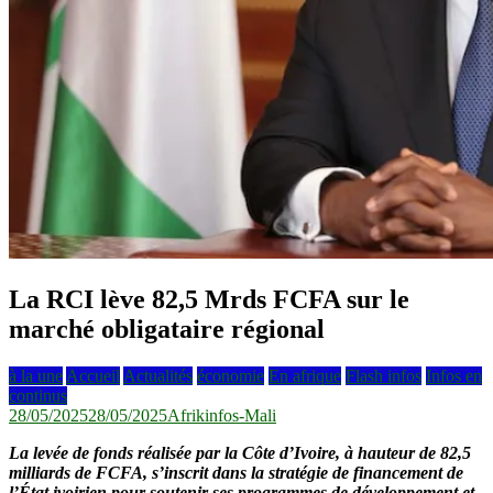
La RCI lève 82,5 Mrds FCFA sur le
marché obligataire régional
à la une
Accueil
Actualités
économie
En afrique
Flash infos
Infos en
continus
28/05/2025
28/05/2025
Afrikinfos-Mali
La levée de fonds réalisée par la Côte d’Ivoire, à hauteur de 82,5
milliards de FCFA, s’inscrit dans la stratégie de financement de
l’État ivoirien pour soutenir ses programmes de développement et