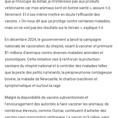
que je m’occupe du bétail, je m’intéresse pas aux produits
vétérinaires car mes animaux sont en bonne santé », assure-t-il,
fièrement. Et il ose même mettre en doute l’efficacité des
vaccins. « On nous dit que ça protège contre certaines maladies,
mais on ne voit pas les résultats sur le terrain », explique-t-il.
En décembre 2024, le gouvernement a lancé la campagne
nationale de vaccination du cheptel, visant à vacciner et prémunir
81 millions d’animaux contre diverses maladies animales et
zoonotiques. Cette initiative vise à renforcer la protection
sanitaire du cheptel national et à contrôler des maladies telles
que la peste des petits ruminants, la péripneumonie contagieuse
bovine, la maladie de Newcastle, le charbon bactérien et
symptomatique et surtout la rage.
Malgré la disponibilité de vaccins subventionnés et
l’encouragement des autorités à faire vacciner les animaux, de
nombreux éleveurs, comme Oumar, continuent d’acheter des
vaccins sans prescription vétérinaire. Le vaccin qu’il utilise, sans