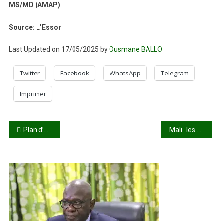
MS/MD (AMAP)
Source: L’Essor
Last Updated on 17/05/2025 by
Ousmane BALLO
Twitter
Facebook
WhatsApp
Telegram
Imprimer
Navigation
Plan d’action du gouvernement : les annonces fortes du Premier ministre
Mali : les acteurs de l’éducation se mobilisent contre la fraude aux examens
de
l’article