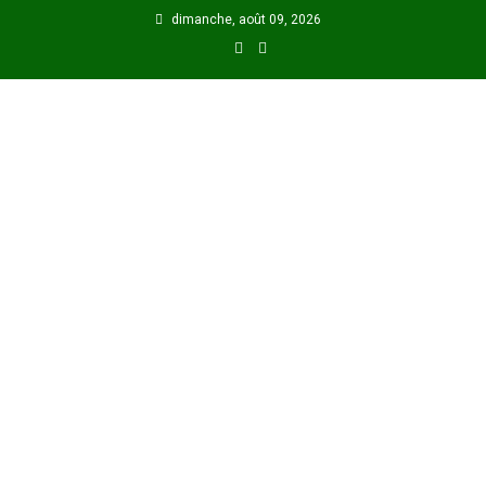
Skip
dimanche, août 09, 2026
to
content