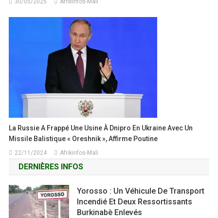
30/05/2025
Afrikinfos-Mali
La Russie A Frappé Une Usine À Dnipro En Ukraine Avec Un
Missile Balistique « Oreshnik », Affirme Poutine
22/11/2024
Afrikinfos-Mali
DERNIÈRES INFOS
Yorosso : Un Véhicule De Transport
Incendié Et Deux Ressortissants
Burkinabè Enlevés