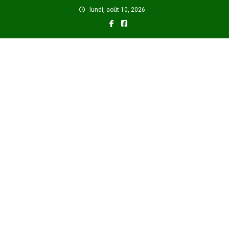
Skip
lundi, août 10, 2026
to
content