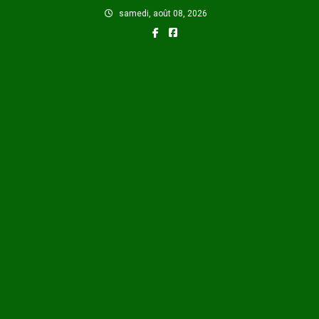
Skip
samedi, août 08, 2026
to
content