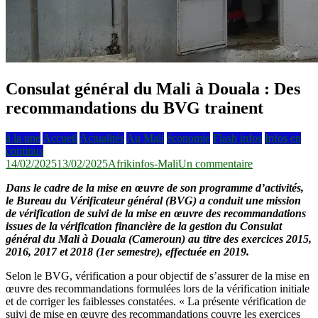
Consulat général du Mali à Douala : Des
recommandations du BVG trainent
à la une
Accueil
Actualités
Au Mali
économie
Flash infos
Infos en
continus
sur
14/02/2025
13/02/2025
Afrikinfos-Mali
Un commentaire
Consulat
Dans le cadre de la mise en œuvre de son programme d’activités,
général
le Bureau du Vérificateur général (BVG) a conduit une mission
du
de vérification de suivi de la mise en œuvre des recommandations
Mali
issues de la vérification financière de la gestion du Consulat
à
général du Mali à Douala (Cameroun) au titre des exercices 2015,
Douala :
2016, 2017 et 2018 (1er semestre), effectuée en 2019.
Des
recommandati
Selon le BVG, vérification a pour objectif de s’assurer de la mise en
du
œuvre des recommandations formulées lors de la vérification initiale
BVG
et de corriger les faiblesses constatées. « La présente vérification de
trainent
suivi de mise en œuvre des recommandations couvre les exercices