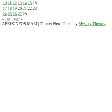
10
11
12
13
14
15
16
17
18
19
20
21
22
23
24
25
26
27
28
« Jan
Mar »
AFRIKINFOS MALI
|
Theme: News Portal by
Mystery Themes
.