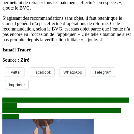
permettant de retracer tous les paiements effectués en espèces »,
ajoute le BVG.
S’agissant des recommandations sans objet, il faut retenir que le
Consul général n’a pas effectué d’opérations de réforme. Cette
recommandation, selon le BVG, est sans objet parce que l’entité n’a
pas encore eu l’occasion de l’appliquer. « Une telle situation ne s’est
pas produite depuis la vérification initiale », ajoute-t-il.
Ismaël Traoré
Source : Ziré
Twitter
Facebook
WhatsApp
Telegram
Imprimer
Navigation
Administrations douanières : L’Insp. Gal Amadou Konaté honoré à
Niamey
de
Entrepôts maliens au Sénégal : Des recommandations du BVG
l’article
souffrent