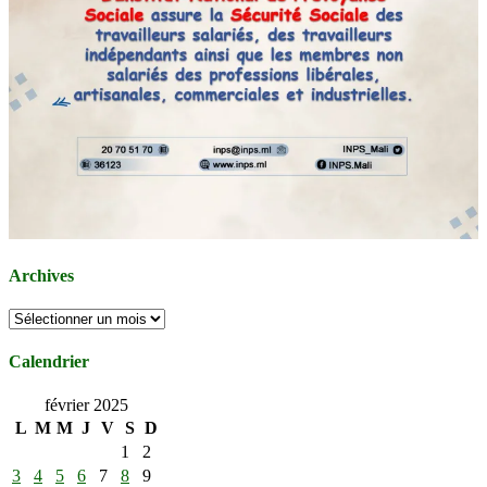
Archives
Archives
Calendrier
février 2025
L
M
M
J
V
S
D
1
2
3
4
5
6
7
8
9