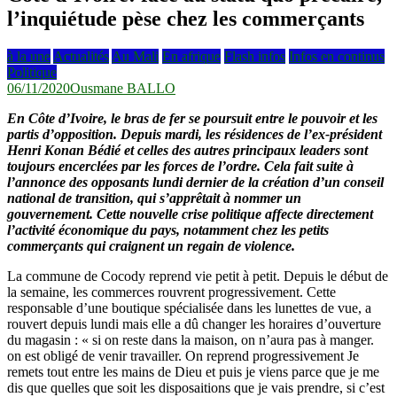
l’inquiétude pèse chez les commerçants
à la une
Actualités
Au Mali
En afrique
Flash infos
Infos en continus
Politique
06/11/2020
Ousmane BALLO
En Côte d’Ivoire, le bras de fer se poursuit entre le pouvoir et les
partis d’opposition. Depuis mardi, les résidences de l’ex-président
Henri Konan Bédié et celles des autres principaux leaders sont
toujours encerclées par les forces de l’ordre. Cela fait suite à
l’annonce des opposants lundi dernier de la création d’un conseil
national de transition, qui s’apprêtait à nommer un
gouvernement. Cette nouvelle crise politique affecte directement
l’activité économique du pays, notamment chez les petits
commerçants qui craignent un regain de violence.
La commune de Cocody reprend vie petit à petit. Depuis le début de
la semaine, les commerces rouvrent progressivement. Cette
responsable d’une boutique spécialisée dans les lunettes de vue, a
rouvert depuis lundi mais elle a dû changer les horaires d’ouverture
du magasin : « si on reste dans la maison, on n’aura pas à manger.
on est obligé de venir travailler. On reprend progressivement Je
remets tout entre les mains de Dieu et puis je viens parce que je me
dis que quelles que soit les disposaitions que je vais prendre, si c’est