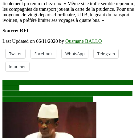
finalement pu rentrer chez eux. « Même si le trafic semble reprendre,
les compagnies de transport jouent la carte de la prudence. Pour une
moyenne de vingt départs d’ordinaire, UTB, le géant du transport
ivoirien, a préféré limiter ses voyages à quatre bus. »
Source: RFI
Last Updated on 06/11/2020 by
Ousmane BALLO
Twitter
Facebook
WhatsApp
Telegram
Imprimer
Navigation
Comment Donald Trump se prépare à contester les élections depuis
des mois
de
Lutte contre l’insécurité : Démantèlement d’un réseau de braqueurs
l’article
de conducteurs de motos tricycles et de Jakarta