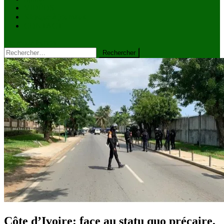
VIDÉOS
Kiosque à journaux
CONTACT
site mode button
Rechercher :
Côte d’Ivoire: face au statu quo précaire,