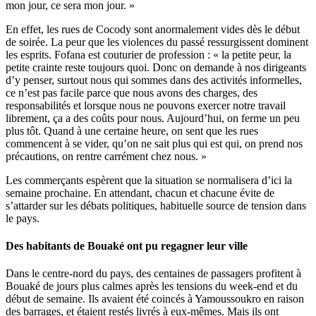
mon jour, ce sera mon jour. »
En effet, les rues de Cocody sont anormalement vides dès le début
de soirée. La peur que les violences du passé ressurgissent dominent
les esprits. Fofana est couturier de profession : « la petite peur, la
petite crainte reste toujours quoi. Donc on demande à nos dirigeants
d’y penser, surtout nous qui sommes dans des activités informelles,
ce n’est pas facile parce que nous avons des charges, des
responsabilités et lorsque nous ne pouvons exercer notre travail
librement, ça a des coûts pour nous. Aujourd’hui, on ferme un peu
plus tôt. Quand à une certaine heure, on sent que les rues
commencent à se vider, qu’on ne sait plus qui est qui, on prend nos
précautions, on rentre carrément chez nous. »
Les commerçants espèrent que la situation se normalisera d’ici la
semaine prochaine. En attendant, chacun et chacune évite de
s’attarder sur les débats politiques, habituelle source de tension dans
le pays.
Des habitants de Bouaké ont pu regagner leur ville
Dans le centre-nord du pays, des centaines de passagers profitent à
Bouaké de jours plus calmes après les tensions du week-end et du
début de semaine. Ils avaient été coincés à Yamoussoukro en raison
des barrages, et étaient restés livrés à eux-mêmes. Mais ils ont