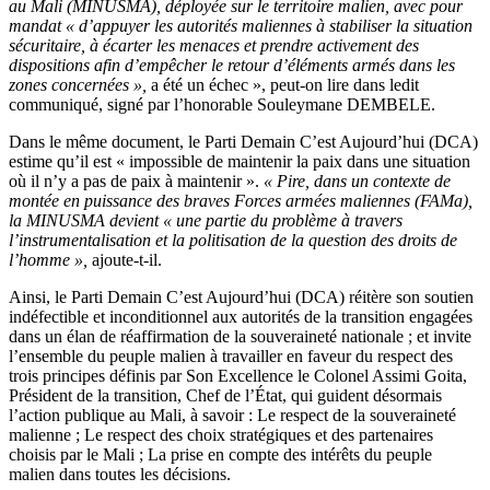
au Mali (MINUSMA), déployée sur le territoire malien, avec pour
la
mandat « d’appuyer les autorités maliennes à stabiliser la situation
demande
sécuritaire, à écarter les menaces et prendre activement des
de
dispositions afin d’empêcher le retour d’éléments armés dans les
retrait
zones concernées »,
a été un échec », peut-on lire dans ledit
de
communiqué, signé par l’honorable Souleymane DEMBELE.
la
MINUSMA
Dans le même document, le Parti Demain C’est Aujourd’hui (DCA)
estime qu’il est « impossible de maintenir la paix dans une situation
où il n’y a pas de paix à maintenir ».
« Pire, dans un contexte de
montée en puissance des braves Forces armées maliennes (FAMa),
la MINUSMA devient « une partie du problème à travers
l’instrumentalisation et la politisation de la question des droits de
l’homme »,
ajoute-t-il.
Ainsi, le Parti Demain C’est Aujourd’hui (DCA) réitère son soutien
indéfectible et inconditionnel aux autorités de la transition engagées
dans un élan de réaffirmation de la souveraineté nationale ; et invite
l’ensemble du peuple malien à travailler en faveur du respect des
trois principes définis par Son Excellence le Colonel Assimi Goita,
Président de la transition, Chef de l’État, qui guident désormais
l’action publique au Mali, à savoir : Le respect de la souveraineté
malienne ; Le respect des choix stratégiques et des partenaires
choisis par le Mali ; La prise en compte des intérêts du peuple
malien dans toutes les décisions.