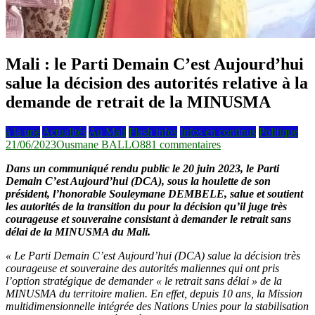
Mali : le Parti Demain C’est Aujourd’hui
salue la décision des autorités relative à la
demande de retrait de la MINUSMA
à la une
Actualités
Au Mali
Flash infos
Infos en continus
Politique
sur
21/06/2023
Ousmane BALLO
881 commentaires
Mali :
Dans un communiqué rendu public le 20 juin 2023, le Parti
le
Demain C’est Aujourd’hui (DCA), sous la houlette de son
Parti
président, l’honorable Souleymane DEMBELE, salue et soutient
Demain
les autorités de la transition du pour la décision qu’il juge très
C’est
courageuse et souveraine consistant à demander le retrait sans
Aujourd’hui
délai de la MINUSMA du Mali.
salue
la
« Le Parti Demain C’est Aujourd’hui (DCA) salue la décision très
décision
courageuse et souveraine des autorités maliennes qui ont pris
des
l’option stratégique de demander « le retrait sans délai » de la
autorités
MINUSMA du territoire malien. En effet, depuis 10 ans, la Mission
relative
multidimensionnelle intégrée des Nations Unies pour la stabilisation
à