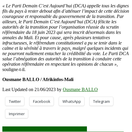
« Le Parti Demain C’est Aujourd’hui (DCA) appelle tous les dignes
fils du pays à rester debout afin d’atténuer l’impact de cette décision
courageuse et responsable du gouvernement de la transition. Par
ailleurs, le Parti Demain C’est Aujourd’hui (DCA) félicite les
autorités de la transition pour l’organisation réussie du scrutin
référendaire du 18 juin 2023 qui sera inscrit désormais dans les
annales du Mali. Et pour cause, après plusieurs tentatives
infructueuses, le référendum constitutionnel a pu se tenir dans le
calme et la sérénité à travers le pays, malgré quelques incidents qui
ne pourront nullement entacher la crédibilité du vote. Le Parti DCA
salue l’abnégation des autorités de la transition à conduire cette
opération référendaire en respectant les opinions de chacun »,
souligne-t-il.
Ousmane BALLO / Afrikinfos-Mali
Last Updated on 21/06/2023 by
Ousmane BALLO
Twitter
Facebook
WhatsApp
Telegram
Imprimer
Navigation
Tombouctou : des détenus tentent de s’évader