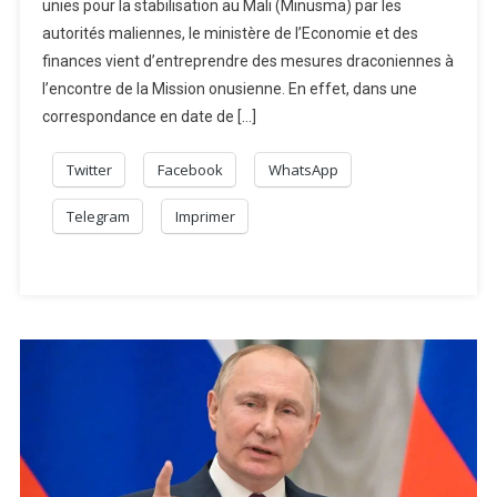
unies pour la stabilisation au Mali (Minusma) par les
Douane
autorités maliennes, le ministère de l’Economie et des
Interdit
Les
finances vient d’entreprendre des mesures draconiennes à
Importations
l’encontre de la Mission onusienne. En effet, dans une
De
correspondance en date de […]
La
Minusma
Twitter
Facebook
WhatsApp
Telegram
Imprimer