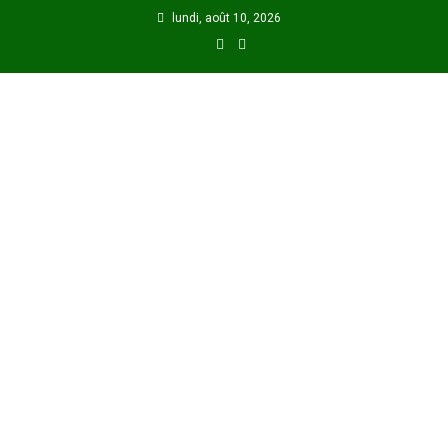
Skip
lundi, août 10, 2026
to
content