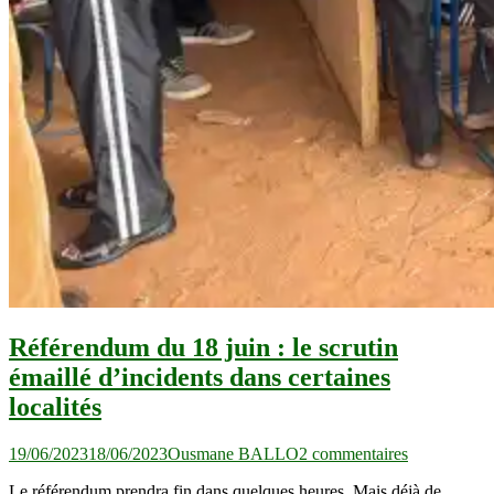
Référendum du 18 juin : le scrutin
émaillé d’incidents dans certaines
localités
sur
19/06/2023
18/06/2023
Ousmane BALLO
2 commentaires
Référendum
Le référendum prendra fin dans quelques heures. Mais déjà de
du