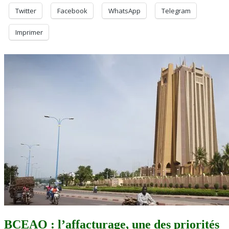
d’État
Twitter
Facebook
WhatsApp
Telegram
Abdoulaye
Maïga
Imprimer
BCEAO : l’affacturage, une des priorités