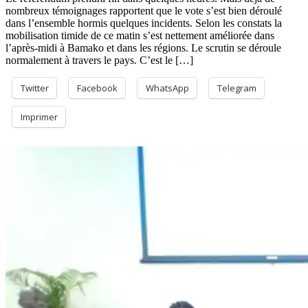
nombreux témoignages rapportent que le vote s’est bien déroulé
18
dans l’ensemble hormis quelques incidents. Selon les constats la
juin
mobilisation timide de ce matin s’est nettement améliorée dans
:
l’après-midi à Bamako et dans les régions. Le scrutin se déroule
le
normalement à travers le pays. C’est le […]
scrutin
émaillé
d’incidents
Twitter
Facebook
WhatsApp
Telegram
dans
certaines
Imprimer
localités