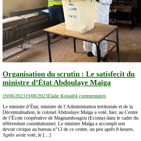
Organisation du scrutin : Le satisfecit du
ministre d’État Abdoulaye Maïga
sur
19/06/2023
19/06/2023
Elalie Konaté
4 commentaires
Organisation
Le ministre d’État, ministre de l’Administration territoriale et de la
du
Décentralisation, le colonel Abdoulaye Maïga a voté, hier, au Centre
scrutin
de l’École coopérative de Magnambougou (Ecoma) dans le cadre du
:
référendum constitutionnel. Le ministre Maïga a accompli son
Le
devoir civique au bureau n°13 de ce centre, un peu après 8 heures.
satisfecit
Après avoir voté, le […]
du
ministre