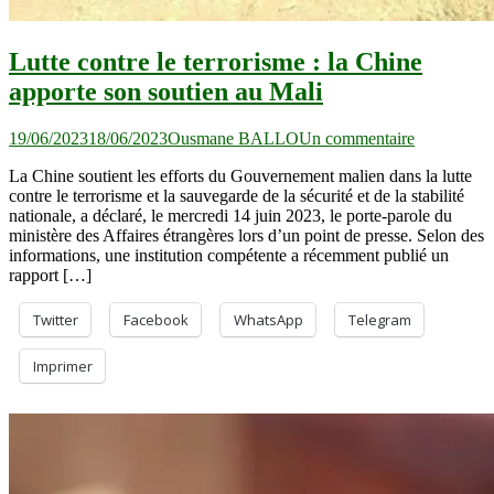
Lutte contre le terrorisme : la Chine
apporte son soutien au Mali
sur
19/06/2023
18/06/2023
Ousmane BALLO
Un commentaire
Lutte
La Chine soutient les efforts du Gouvernement malien dans la lutte
contre
contre le terrorisme et la sauvegarde de la sécurité et de la stabilité
le
nationale, a déclaré, le mercredi 14 juin 2023, le porte-parole du
terrorisme :
ministère des Affaires étrangères lors d’un point de presse. Selon des
la
informations, une institution compétente a récemment publié un
Chine
rapport […]
apporte
son
soutien
Twitter
Facebook
WhatsApp
Telegram
au
Mali
Imprimer