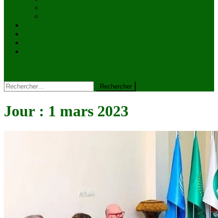
Culture
Faits divers
Sports
VIDÉOS
Kiosque à journaux
CONTACT
site mode button
Rechercher :
Jour :
1 mars 2023