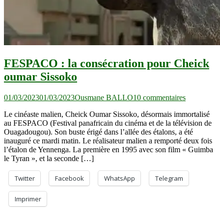
FESPACO : la consécration pour Cheick
oumar Sissoko
sur
01/03/2023
01/03/2023
Ousmane BALLO
10 commentaires
FESPACO 
Le cinéaste malien, Cheick Oumar Sissoko, désormais immortalisé
la
au FESPACO (Festival panafricain du cinéma et de la télévision de
consécrati
Ouagadougou). Son buste érigé dans l’allée des étalons, a été
pour
inauguré ce mardi matin. Le réalisateur malien a remporté deux fois
Cheick
l’étalon de Yennenga. La première en 1995 avec son film « Guimba
oumar
le Tyran », et la seconde […]
Sissoko
Twitter
Facebook
WhatsApp
Telegram
Imprimer