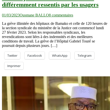
différemment ressentis par les usagers
sur
01/03/2023
Ousmane BALLO
8 commentaires
Santé
La grève illimitée des hôpitaux de Bamako et celle de 120 heures de
et
la section syndicale du ministère de la Justice ont commencé lundi
justice :
27 février 2023. Selon les responsables syndicaux, les
les
revendications sont liées à des indemnités et des meilleures
arrêts
conditions de travail. La grève de l’Hôpital Gabriel Touré se
de
poursuit depuis plusieurs jours. […]
travail
différemment
ressentis
Twitter
Facebook
WhatsApp
Telegram
par
les
Imprimer
usagers