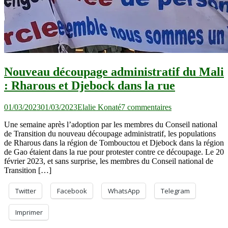
Nouveau découpage administratif du Mali
: Rharous et Djebock dans la rue
sur
01/03/2023
01/03/2023
Elalie Konaté
7 commentaires
Nouveau
Une semaine après l’adoption par les membres du Conseil national
découpage
de Transition du nouveau découpage administratif, les populations
administratif
de Rharous dans la région de Tombouctou et Djebock dans la région
du
de Gao étaient dans la rue pour protester contre ce découpage. Le 20
Mali
février 2023, et sans surprise, les membres du Conseil national de
:
Transition […]
Rharous
et
Djebock
Twitter
Facebook
WhatsApp
Telegram
dans
la
Imprimer
rue