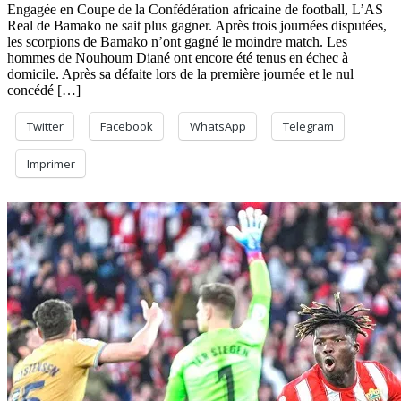
Engagée en Coupe de la Confédération africaine de football, L’AS
journée
Real de Bamako ne sait plus gagner. Après trois journées disputées,
de
les scorpions de Bamako n’ont gagné le moindre match. Les
la
hommes de Nouhoum Diané ont encore été tenus en échec à
Coupe
domicile. Après sa défaite lors de la première journée et le nul
CAF :
concédé […]
encore
un
nul
Twitter
Facebook
WhatsApp
Telegram
pour
l’AS
Imprimer
Réal
de
Bamako