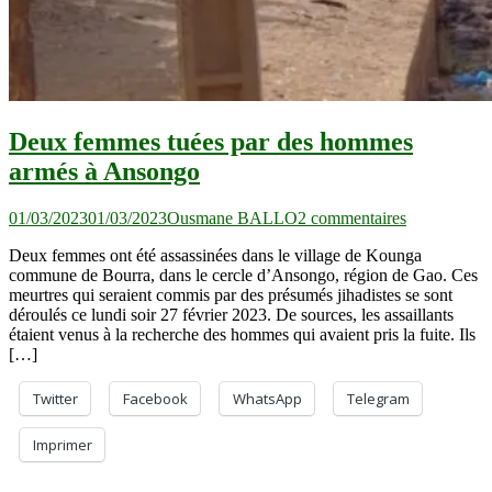
Deux femmes tuées par des hommes
armés à Ansongo
sur
01/03/2023
01/03/2023
Ousmane BALLO
2 commentaires
Deux
Deux femmes ont été assassinées dans le village de Kounga
femmes
commune de Bourra, dans le cercle d’Ansongo, région de Gao. Ces
tuées
meurtres qui seraient commis par des présumés jihadistes se sont
par
déroulés ce lundi soir 27 février 2023. De sources, les assaillants
des
étaient venus à la recherche des hommes qui avaient pris la fuite. Ils
hommes
[…]
armés
à
Ansongo
Twitter
Facebook
WhatsApp
Telegram
Imprimer