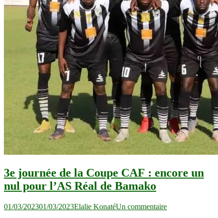
3e journée de la Coupe CAF : encore un
nul pour l’AS Réal de Bamako
sur
01/03/2023
01/03/2023
Elalie Konaté
Un commentaire
3e