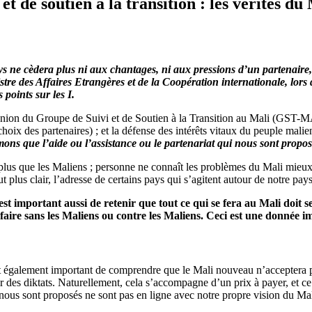
 de soutien à la transition : les vérités du 
ays ne cèdera plus ni aux chantages, ni aux pressions d’un partenaire
re des Affaires Etrangères et de la Coopération internationale, lors de
points sur les I.
union du Groupe de Suivi et de Soutien à la Transition au Mali (GST-MAL
choix des partenaires) ; et la défense des intérêts vitaux du peuple malie
ons que l’aide ou l’assistance ou le partenariat qui nous sont propos
plus que les Maliens ; personne ne connaît les problèmes du Mali mieux 
lus clair, l’adresse de certains pays qui s’agitent autour de notre pays
 est important aussi de retenir que tout ce qui se fera au Mali doit s
faire sans les Maliens ou contre les Maliens. Ceci est une donnée im
l est également important de comprendre que le Mali nouveau n’accepter
r des diktats. Naturellement, cela s’accompagne d’un prix à payer, et c
 nous sont proposés ne sont pas en ligne avec notre propre vision du Mal