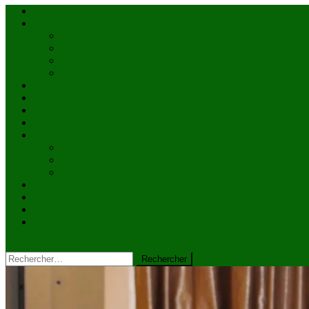
Accueil
Actualités
à la une
Au Mali
En afrique
Internationnal
Brèves
économie
Politique
Santé
Société
éducation
Culture
Faits divers
Sports
VIDÉOS
Kiosque à journaux
CONTACT
site mode button
Rechercher :