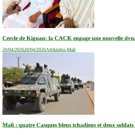
Cercle de Kignan: la CACK engage une nouvelle dy
20/04/2026
20/04/2026
Afrikinfos-Mali
Mali : quatre Casques bleus tchadiens et deux soldats