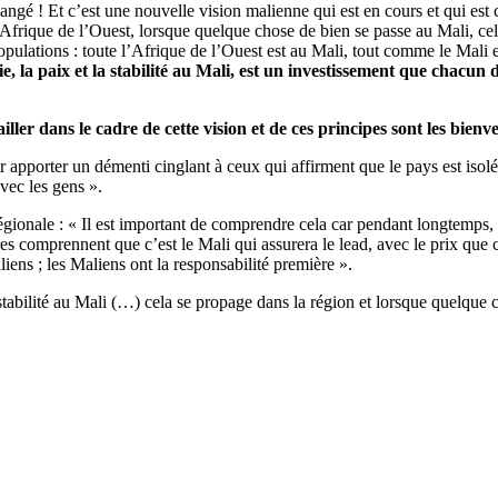
angé ! Et c’est une nouvelle vision malienne qui est en cours et qui est 
 en Afrique de l’Ouest, lorsque quelque chose de bien se passe au Mali, c
opulations : toute l’Afrique de l’Ouest est au Mali, tout comme le Mali
e, la paix et la stabilité au Mali, est un investissement que chacun d
ller dans le cadre de cette vision et de ces principes sont les bienv
r apporter un démenti cinglant à ceux qui affirment que le pays est isol
avec les gens ».
 régionale : « Il est important de comprendre cela car pendant longtemp
s comprennent que c’est le Mali qui assurera le lead, avec le prix que c
liens ; les Maliens ont la responsabilité première ».
stabilité au Mali (…) cela se propage dans la région et lorsque quelque c