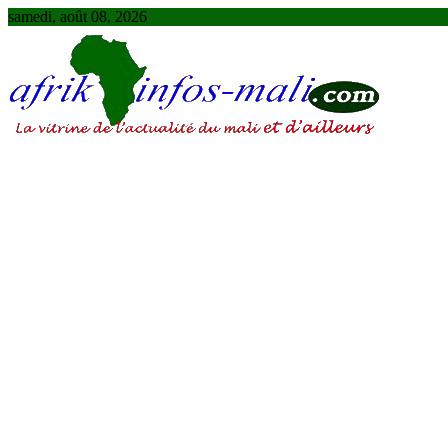
Skip
samedi, août 08, 2026
to
content
AFRIKINFOS MALI
La vitrine de l'actualité du Mali et d'ailleurs