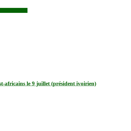
aille au Mali !
fricains le 9 juillet (président ivoirien)