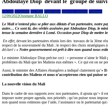
Abdoulaye Diop devant le groupe de suivi et
à la une
Actualités
Au Mali
Flash infos
Infos en continus
Politique
12/09/2022
Ousmane BALLO
Le Mali n’entend plus se plier aux diktats d’un partenaire, notre p
autre… Ce sont là, des vérités assénées par Abdoulaye Diop, le minist
tenue la semaine dernière à Lomé. Occasion pour Diop de mettre les 
En effet
,
devant les partenaires réunis lors des travaux de la 3ème ré
respect de la souveraineté du Mali ; le respect des choix stratégiques (
déclaré
: « Notre gouvernement est prêt à dire non quand nous estim
Le ministre Abdoulaye Diop précise ceci : « personne n’aime le Mali 
problèmes du Mali que les Maliens eux-mêmes ». Ce qui est on ne peut p
Aussi, le ministre des Affaires étrangères a indiqué clairement qu’
« Il
contribution des Maliens et nous n’accepterons rien qui puisse se 
La nouvelle vision du Mali
Dans le cadre de nos rapports avec nos partenaires, il ajouta qu’« i
imposer notre propre agenda, nos priorités ; qu’on puisse nous impose
non quand nous estimons que l’aide, l’assistance ou le partenariat qui