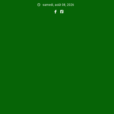
Skip
samedi, août 08, 2026
to
content