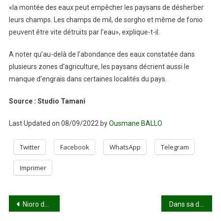
«la montée des eaux peut empêcher les paysans de désherber
leurs champs. Les champs de mil, de sorgho et même de fonio
peuvent être vite détruits par l’eau», explique-t-il.
A noter qu’au-delà de l’abondance des eaux constatée dans
plusieurs zones d’agriculture, les paysans décrient aussi le
manque d’engrais dans certaines localités du pays.
Source : Studio Tamani
Last Updated on 08/09/2022 by
Ousmane BALLO
Twitter
Facebook
WhatsApp
Telegram
Imprimer
Navigation
Nioro du Sahel: un bruit étrange en provenance du sous-sol suscite la peur à Troungoumbé
Dans sa déstabilisation programmée du Mali : Macron est soutenu par des dirigeants africains !