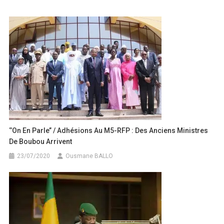
de
l’article
‘’On En Parle’’ / Adhésions Au M5-RFP : Des Anciens Ministres
De Boubou Arrivent
23/07/2020
Ousmane BALLO