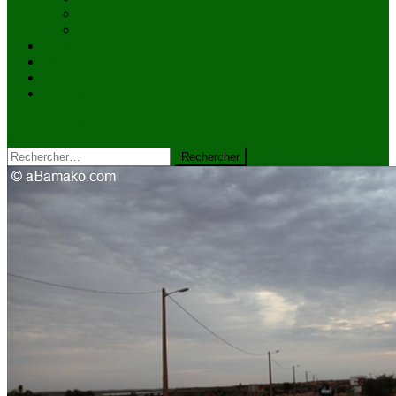
Culture
Faits divers
Sports
VIDÉOS
Kiosque à journaux
CONTACT
site mode button
Rechercher :