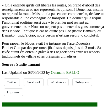
« On a entendu qu’ils ont libérés les routes, on prend d’abord des
renseignements avec nos représentants qui sont à Douentza, ensuite
on reprend la route. Mais on n’a pas encore commencé », déclare un
responsable d’une compagnie de transport. Ce dernier qui a requis
l’anonymat souligne aussi que « le premier mot revient au
gouvernement ». « Nous on ne peut pas amener des gens comme ça
dans le vide. Tant que le car ne quitte pas Gao jusque Bamako, ou
Bamako, jusqu’à Gao, notre besoin n’est pas résolu », conclut-il.
Pour rappel, le blocus avait été instauré sur l’axe Douentza –
Boni et Gao par des présumés jihadistes depuis plus de 3 mois. Sa
levée aurait été obtenue grâce à des négociations entre les leaders
traditionnels du village et les présumés djihadistes.
Source : Studio Tamani
Last Updated on 03/09/2022 by
Ousmane BALLO
Twitter
Facebook
WhatsApp
Telegram
Imprimer
Navigation
L’Algérie déterminée à rapprocher les positions du Mali et de la