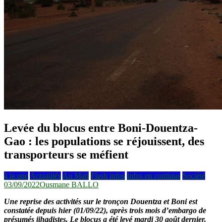
Levée du blocus entre Boni-Douentza-
Gao : les populations se réjouissent, des
transporteurs se méfient
à la une
Actualités
Au Mali
Flash infos
Infos en continus
Société
03/09/2022
Ousmane BALLO
Une reprise des activités sur le tronçon Douentza et Boni est
constatée depuis hier (01/09/22), après trois mois d’embargo de
présumés jihadistes. Le blocus a été levé mardi 30 août dernier,