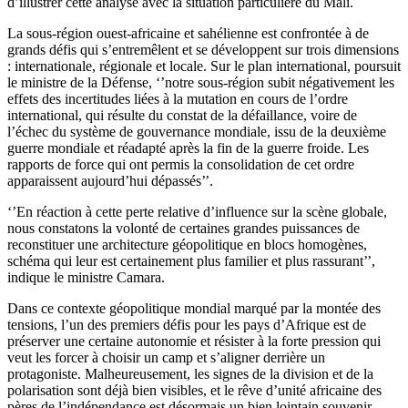
d’illustrer cette analyse avec la situation particulière du Mali.
La sous-région ouest-africaine et sahélienne est confrontée à de
grands défis qui s’entremêlent et se développent sur trois dimensions
: internationale, régionale et locale. Sur le plan international, poursuit
le ministre de la Défense, ‘’notre sous-région subit négativement les
effets des incertitudes liées à la mutation en cours de l’ordre
international, qui résulte du constat de la défaillance, voire de
l’échec du système de gouvernance mondiale, issu de la deuxième
guerre mondiale et réadapté après la fin de la guerre froide. Les
rapports de force qui ont permis la consolidation de cet ordre
apparaissent aujourd’hui dépassés’’.
‘’En réaction à cette perte relative d’influence sur la scène globale,
nous constatons la volonté de certaines grandes puissances de
reconstituer une architecture géopolitique en blocs homogènes,
schéma qui leur est certainement plus familier et plus rassurant’’,
indique le ministre Camara.
Dans ce contexte géopolitique mondial marqué par la montée des
tensions, l’un des premiers défis pour les pays d’Afrique est de
préserver une certaine autonomie et résister à la forte pression qui
veut les forcer à choisir un camp et s’aligner derrière un
protagoniste. Malheureusement, les signes de la division et de la
polarisation sont déjà bien visibles, et le rêve d’unité africaine des
pères de l’indépendance est désormais un bien lointain souvenir,