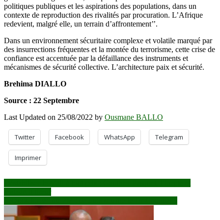
politiques publiques et les aspirations des populations, dans un
contexte de reproduction des rivalités par procuration. L’Afrique
redevient, malgré elle, un terrain d’affrontement’’.
Dans un environnement sécuritaire complexe et volatile marqué par
des insurrections fréquentes et la montée du terrorisme, cette crise de
confiance est accentuée par la défaillance des instruments et
mécanismes de sécurité collective. L’architecture paix et sécurité.
Brehima DIALLO
Source : 22 Septembre
Last Updated on 25/08/2022 by
Ousmane BALLO
Twitter
Facebook
WhatsApp
Telegram
Imprimer
Navigation
Déstabiliser le Mali à tout prix : Gauthier Pasquet, l’inepte et
maladroit tireur
de
‘’Repos forcé’’ du PM : de quoi souffre le Dr Choguel ?
l’article