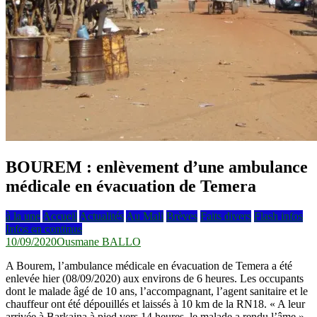
BOUREM : enlèvement d’une ambulance
médicale en évacuation de Temera
à la une
Accueil
Actualités
Au Mali
Brèves
Faits divers
Flash infos
Infos en continus
10/09/2020
Ousmane BALLO
A Bourem, l’ambulance médicale en évacuation de Temera a été
enlevée hier (08/09/2020) aux environs de 6 heures. Les occupants
dont le malade âgé de 10 ans, l’accompagnant, l’agent sanitaire et le
chauffeur ont été dépouillés et laissés à 10 km de la RN18. « A leur
arrivée à Barkaina à pied vers 14 heures, le malade a rendu l’âme »,