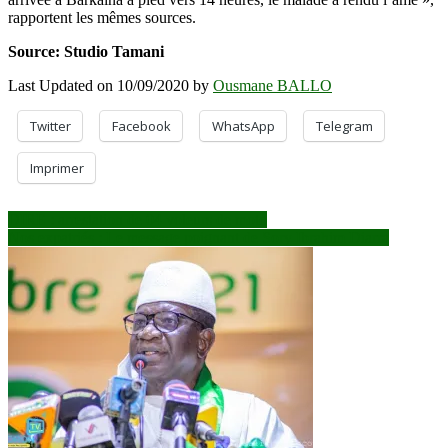
rapportent les mêmes sources.
Source: Studio Tamani
Last Updated on 10/09/2020 by
Ousmane BALLO
Twitter
Facebook
WhatsApp
Telegram
Imprimer
Navigation
DIRE : arrestation de 04 voleurs de moto
Nos expatriés : Le message poignant de Sory Ibrahim Diarra
de
l’article