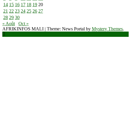
14
15
16
17
18
19
20
21
22
23
24
25
26
27
28
29
30
« Août
Oct »
AFRIKINFOS MALI
|
Theme: News Portal by
Mystery Themes
.