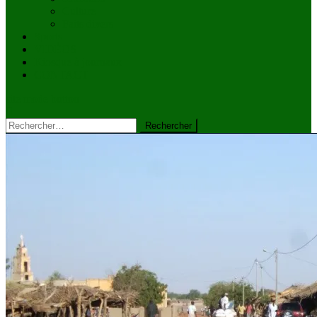
Culture
Faits divers
Sports
VIDÉOS
Kiosque à journaux
CONTACT
site mode button
Rechercher :