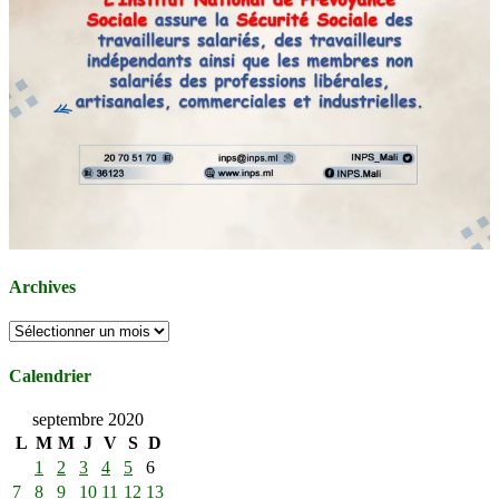
Archives
Archives
Calendrier
septembre 2020
L
M
M
J
V
S
D
1
2
3
4
5
6
7
8
9
10
11
12
13