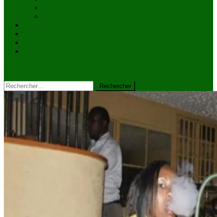
Culture
Faits divers
Sports
VIDÉOS
Kiosque à journaux
CONTACT
site mode button
Rechercher :