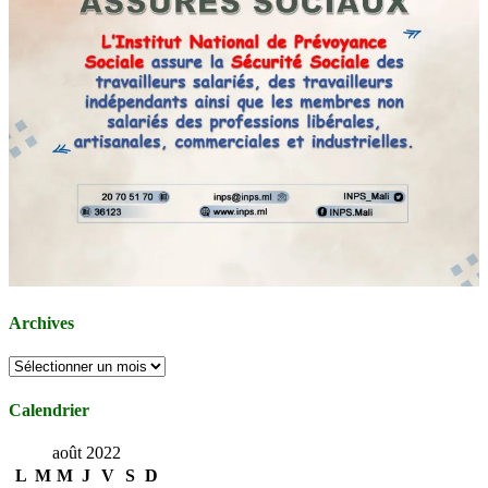
Archives
Archives
Calendrier
août 2022
L
M
M
J
V
S
D