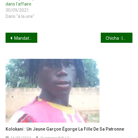
dans l’affaire
30/09/2021
Dans "à la une"
Navigation
Mandat d’arrêt international : Tieman Hubert Coulibaly réfute le rapport qui a ignoré le principe de la contradiction.
Chicha : Importation, vente, usage interdits au Mali
de
l’article
Kolokani : Un Jeune Garçon Égorge La Fille De Sa Patronne
16/05/2024
Ousmane BALLO