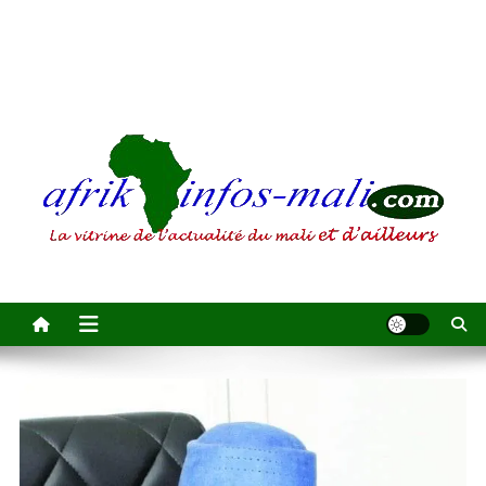
AFRIKINFOS MALI
La vitrine de l'actualité du Mali et d'ailleurs