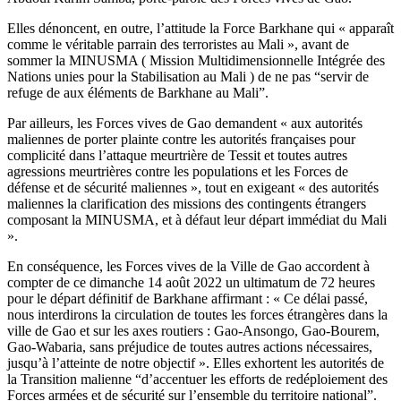
Elles dénoncent, en outre, l’attitude la Force Barkhane qui « apparaît
comme le véritable parrain des terroristes au Mali », avant de
sommer la MINUSMA ( Mission Multidimensionnelle Intégrée des
Nations unies pour la Stabilisation au Mali ) de ne pas “servir de
refuge de aux éléments de Barkhane au Mali”.
Par ailleurs, les Forces vives de Gao demandent « aux autorités
maliennes de porter plainte contre les autorités françaises pour
complicité dans l’attaque meurtrière de Tessit et toutes autres
agressions meurtrières contre les populations et les Forces de
défense et de sécurité maliennes », tout en exigeant « des autorités
maliennes la clarification des missions des contingents étrangers
composant la MINUSMA, et à défaut leur départ immédiat du Mali
».
En conséquence, les Forces vives de la Ville de Gao accordent à
compter de ce dimanche 14 août 2022 un ultimatum de 72 heures
pour le départ définitif de Barkhane affirmant : « Ce délai passé,
nous interdirons la circulation de toutes les forces étrangères dans la
ville de Gao et sur les axes routiers : Gao-Ansongo, Gao-Bourem,
Gao-Wabaria, sans préjudice de toutes autres actions nécessaires,
jusqu’à l’atteinte de notre objectif ». Elles exhortent les autorités de
la Transition malienne “d’accentuer les efforts de redéploiement des
Forces armées et de sécurité sur l’ensemble du territoire national”.