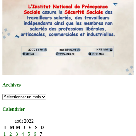
Archives
Archives
Calendrier
août 2022
L
M
M
J
V
S
D
1
2
3
4
5
6
7