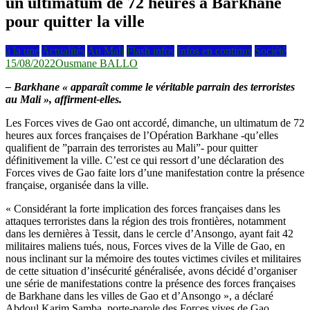
un ultimatum de 72 heures à Barkhane
pour quitter la ville
à la une
Actualités
Au Mali
Flash infos
Infos en continus
Société
15/08/2022
Ousmane BALLO
– Barkhane « apparaît comme le véritable parrain des terroristes
au Mali », affirment-elles.
Les Forces vives de Gao ont accordé, dimanche, un ultimatum de 72
heures aux forces françaises de l’Opération Barkhane -qu’elles
qualifient de ”parrain des terroristes au Mali”- pour quitter
définitivement la ville. C’est ce qui ressort d’une déclaration des
Forces vives de Gao faite lors d’une manifestation contre la présence
française, organisée dans la ville.
« Considérant la forte implication des forces françaises dans les
attaques terroristes dans la région des trois frontières, notamment
dans les dernières à Tessit, dans le cercle d’Ansongo, ayant fait 42
militaires maliens tués, nous, Forces vives de la Ville de Gao, en
nous inclinant sur la mémoire des toutes victimes civiles et militaires
de cette situation d’insécurité généralisée, avons décidé d’organiser
une série de manifestations contre la présence des forces françaises
de Barkhane dans les villes de Gao et d’Ansongo », a déclaré
Abdoul Karim Samba, porte-parole des Forces vives de Gao.